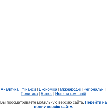
Аналітика
|
Фінанси
|
Економіка
|
Міжнародні
|
Регіональні
|
Политика
|
Бізнес
|
Новини компаній
Вы просматриваете мобильную версию сайта.
Перейти на
повну версію сайту.