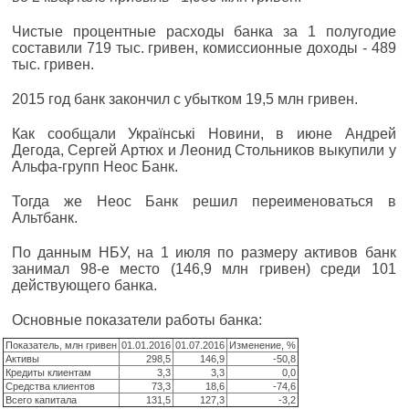
Чистые процентные расходы банка за 1 полугодие
составили 719 тыс. гривен, комиссионные доходы - 489
тыс. гривен.
2015 год банк закончил с убытком 19,5 млн гривен.
Как сообщали Українські Новини, в июне Андрей
Дегода, Сергей Артюх и Леонид Стольников выкупили у
Альфа-групп Неос Банк.
Тогда же Неос Банк решил переименоваться в
Альтбанк.
По данным НБУ, на 1 июля по размеру активов банк
занимал 98-е место (146,9 млн гривен) среди 101
действующего банка.
Основные показатели работы банка:
Показатель, млн гривен
01.01.2016
01.07.2016
Изменение, %
Активы
298,5
146,9
-50,8
Кредиты клиентам
3,3
3,3
0,0
Средства клиентов
73,3
18,6
-74,6
Всего капитала
131,5
127,3
-3,2