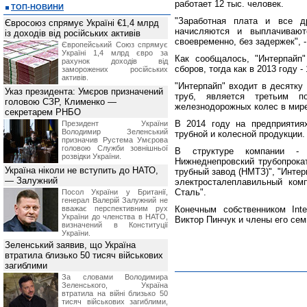
работает 12 тыс. человек.
ТОП-НОВИНИ
"Заработная плата и все д
Євросоюз спрямує Україні €1,4 млрд
начисляются и выплачивают
із доходів від російських активів
своевременно, без задержек", 
Європейський Союз спрямує
Україні 1,4 млрд євро за
Как сообщалось, "Интерпайп
рахунок доходів від
сборов, тогда как в 2013 году -
заморожених російських
активів.
"Интерпайп" входит в десятку
Указ президента: Умєров призначений
труб, является третьим п
головою СЗР, Клименко —
железнодорожных колес в мир
секретарем РНБО
В 2014 году на предприятия
Президент України
Володимир Зеленський
трубной и колесной продукции.
призначив Pустема Умєрова
головою Служби зовнішньої
В структуре компании - 
розвідки України.
Нижнеднепровский трубопрокат
Україна ніколи не вступить до НАТО,
трубный завод (НМТЗ)", "Интер
— Залужний
электросталеплавильный ком
Сталь".
Посол України у Британії,
генерал Валерій Залужний не
вважає перспективним рух
Конечным собственником Inte
України до членства в НАТО,
Виктор Пинчук и члены его сем
визначений в Конституції
України.
Зеленський заявив, що Україна
втратила близько 50 тисяч військових
загиблими
За словами Володимира
Зеленського, Україна
втратила на війні близько 50
тисяч військових загиблими,