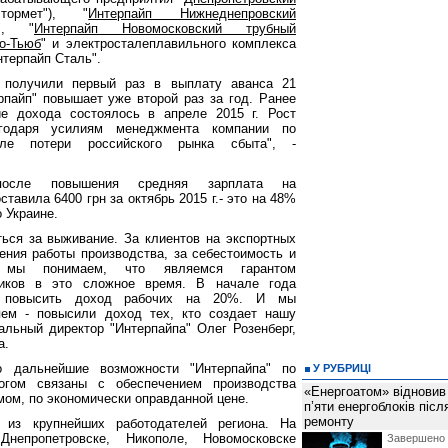
ормет"), "
Интерпайп Нижнеднепровский
)", "
Интерпайп Новомосковский трубный
о-Тьюб
" и электросталеплавильного комплекса
нтерпайп Сталь".
 получили первый раз в выплату аванса 21
рпайп" повышает уже второй раз за год. Ранее
ие дохода состоялось в апреле 2015 г. Рост
годаря усилиям менеджмента компании по
сле потери российского рынка сбыта", -
.
после повышения средняя зарплата на
тавила 6400 грн за октябрь 2015 г.- это на 48%
 Украине.
ься за выживание. За клиентов на экспортных
ения работы производства, за себестоимость и
Но мы понимаем, что являемся гарантом
ников в это сложное время. В начале года
 повысить доход рабочих на 20%. И мы
яем - повысили доход тех, кто создает нашу
альный директор "Интерпайпа" Олег Розенберг,
а.
о дальнейшие возможности "Интерпайпа" по
У РУБРИЦІ
гом связаны с обеспечением производства
«Енергоатом» відновив
ом, по экономически оправданной цене.
п’яти енергоблоків піс
ремонту
 из крупнейших работодателей региона. На
непропетровске, Никополе, Новомосковске
Завершено 