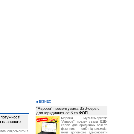
БІЗНЕС
"Аврора" презентувала B2B-сервіс
для юридичних осіб та ФОП
 потужності
Мережа мультимаркетів
ля планового
"Аврора" презентувала B2B-
сервіс для юридичних осіб та
фізичних осіб-підприємців,
планові ремонти з
який допоможе здійснювати