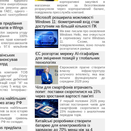
женням ядерного
корпоративні закупівлі в
'яти енергоблоках
магазинах мережі за безготівковим
кож ремонти двох
розрахунком через корпоративний баланс,
тів ГАЕС, одного -
повідомила пресслужба компанії.
ьної газотурбінної
Microsoft розширила можливості
Windows 11: біометричний вхід став
ив придбання
доступним на більшій кількості ПК
катів e-Wings
Ми вже писали про оновлення
lon закрила угоду
Windows Hello, яке очікується
бання 100%
в серпневому патчі Windows
их прав компанії-
11. Схоже, за
електросамокатів
повідомленнями, воно почало
а 97.6 мільйонів
розгортатися раніше.
ЄС розгортає мережу AI-гігафабрик
аїнських
для зміцнення позицій у глобальних
 анонсував
технологіях
 млрд
Єврокомісія прагне створити
ька оборонно-
власну інфраструктуру
чна компанія ТОВ
штучного інтелекту, яка має
дастрі" (Vyriy
почати функціонувати до
 здійснює дебютний
середини 2028 року
гацій серії "А" на
 суму 5 млрд грн.
Чіпи для смартфонів втрачають
ство Інтерфакс-
попит: поставки скоротилися на 15%
через зростання вартості пам’яті
ала найбільших
У першій половині 2026 року
ерез атаку РФ
світові постачання чипів для
знала найбільших
смартфонів скоротилися на
ків за всю історію
15% порівняно з аналогічним
нування - вони
періодом торік.
ільярдів гривень
Китайські розробники створили
 РФ по складах.
батарею для електромобілів із
us придбала
зарядкою до 70% менш ніж за 4