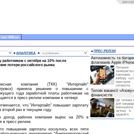
реєстр
 про BIN.ua
ПРЕС-РЕЛІЗИ
АНАЛІТИКА
Автономність та батар
 работникам с октября на 10% после
флагманів Apple iPhone
вие потери российского рынка
Питання
залишає
ключових 
вибору суч
пристрою
колесная компания (ТКК) "Интерпайп"
сегмента.
етровск) приняла решение о повышении с
Тилові вакансії «Азову
екущего года заработной платы работникам на
фінансистів
щается в пресс-релизе компании в четверг.
Ця тилова в
для кандида
отмечается, что "Интерпайп" повышает зарплату
виконувати 
в второй раз в текущем году.
звʼязку із
здоровʼя.
о доход рабочих компании вырос на 20% в
я в пресс-релизе.
что повышение зарплаты коснулось всех пяти
рабатывающего предприятия "
Днепропетровский