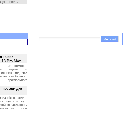
ація
|
ввійти
ея нових
 18 Pro Max
 автономності
ться одним із
чинників під час
асного мобільного
 преміального
»: посади для
акансія підходить
тів, що не можуть
бойові завдання у
 віком чи станом