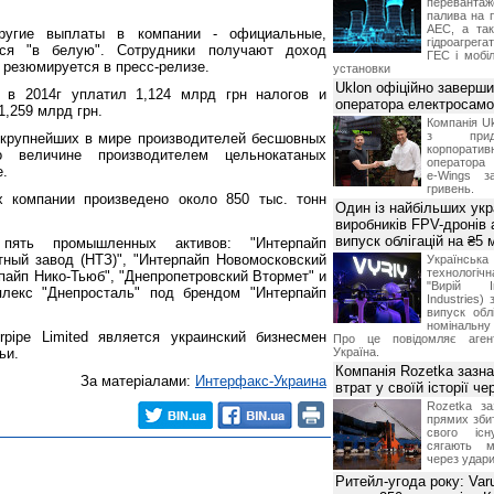
переванта
палива на п
АЕС, а та
ругие выплаты в компании - официальные,
гідроагрега
ся "в белую". Сотрудники получают доход
ГЕС і мобіл
- резюмируется в пресс-релизе.
установки
Uklon офіційно заверш
" в 2014г уплатил 1,124 млрд грн налогов и
оператора електросамо
 1,259 млрд грн.
Компанія Uk
з прид
 крупнейших в мире производителей бесшовных
корпоративн
о величине производителем цельнокатаных
оператора 
е.
e-Wings з
гривень.
х компании произведено около 850 тыс. тонн
Один із найбільших укр
виробників FPV-дронів
випуск облігацій на ₴5
пять промышленных активов: "Интерпайп
ный завод (НТЗ)", "Интерпайп Новомосковский
Українс
технологі
пайп Нико-Тьюб", "Днепропетровский Втормет" и
"Вирій Ін
плекс "Днепросталь" под брендом "Интерпайп
Industries)
випуск облі
номінальну
rpipe Limited является украинский бизнесмен
Про це повідомляє агент
ьи.
Україна.
Компанія Rozetka зазн
За матеріалами:
Интерфакс-Украина
втрат у своїй історії ч
Rozetka за
прямих збит
свого іс
сягають м
через удари
Ритейл-угода року: Var