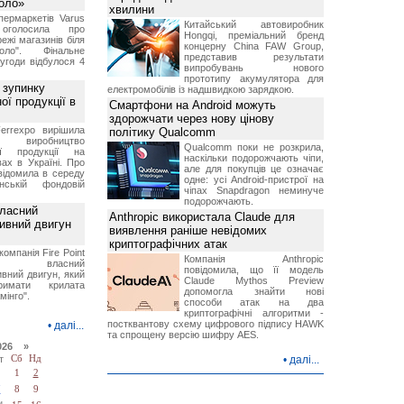
Коло»
хвилини
ермаркетів Varus
Китайський автовиробник
 оголосила про
Hongqi, преміальний бренд
ежі магазинів біля
концерну China FAW Group,
ло". Фінальне
представив результати
угоди відбулося 4
випробувань нового
прототипу акумулятора для
 зупинку
електромобілів із надшвидкою зарядкою.
ої продукції в
Смартфони на Android можуть
здорожчати через нову цінову
errexpo вирішила
політику Qualcomm
и виробництво
Qualcomm поки не розкрила,
ної продукції на
наскільки подорожчають чіпи,
ах в Україні. Про
але для покупців це означає
відомила в середу
одне: усі Android-пристрої на
ській фондовій
чіпах Snapdragon неминуче
подорожчають.
власний
Anthropic використала Claude для
тивний двигун
виявлення раніше невідомих
криптографічних атак
компанія Fire Point
Компанія Anthropic
ила власний
повідомила, що її модель
вний двигун, який
Claude Mythos Preview
имати крилата
допомогла знайти нові
мінго".
способи атак на два
криптографічні алгоритми -
постквантову схему цифрового підпису HAWK
•
далі...
та спрощену версію шифру AES.
026 »
т
Сб
Нд
•
далі...
1
2
7
8
9