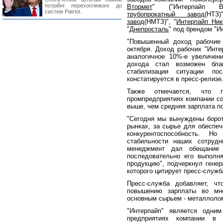
потрібні перехоплювачі до
Втормет
" ("Интерпайп Вт
систем Patriot.
трубопрокатный завод
(НТЗ
завод
(НМТЗ)", "
Интерпайп Ник
"
Днепросталь
" под брендом "И
"Повышенный доход рабочие
октября. Доход рабочих "Инте
аналогичное 10%-е увеличен
дохода стал возможен бла
стабилизации ситуации по
констатируется в пресс-релизе
Также отмечается, что 
промпредприятиях компании сос
выше, чем средняя зарплата по
"Сегодня мы вынуждены борот
рынках, за сырье для обеспеч
конкурентоспособность. 
стабильности наших сотруд
менеджмент дал обещание
последовательно его выполн
продукцию", подчеркнул генер
которого цитирует пресс-служб
Пресс-служба добавляет, чт
повышению зарплаты во мно
основным сырьем - металлолом
"Интерпайп" является одним
предприятиях компании в Д