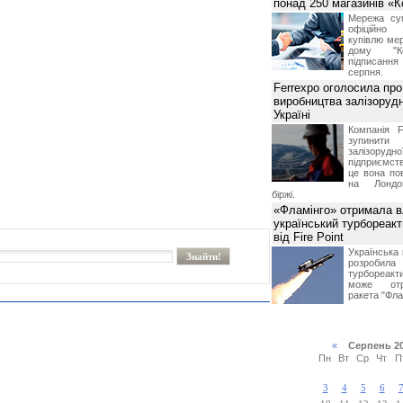
понад 250 магазинів «
Мережа суп
офіційно
купівлю мер
дому "Ко
підписання 
серпня.
Ferrexpo оголосила про
виробництва залізорудн
Україні
Компанія F
зупинит
залізоруд
підприємств
це вона по
на Лондон
біржі.
«Фламінго» отримала 
український турбореак
від Fire Point
Українська 
розроб
турбореакти
може отр
ракета "Фла
«
Серпень 2
Пн
Вт
Ср
Чт
П
3
4
5
6