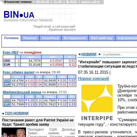
Фінансові новини
|
08.08.26
|
11:45
|
RSS
|
мапа сайту
"Людей питай, а свій розум май"
Українське прислів'я
Головна
Новини
Аналітика
Котирування
Веб-майстру
Інформація
Курс НБУ
на
понеділок
НОВИНИ
за
курс
uah
%
USD
1
44,7579
0,0047
0,01
"Интерпайп" повышает зарплату
EUR
1
51,6148
0,0569
0,11
стабилизации ситуации вследст
07:35 16.11.2015
|
Курс обміну валют
на
вчора
, 09:48
куп.
uah
%
прод.
uah
%
Новини компаній
USD
44,4784
0,01
0,01
44,9448
0,01
0,02
EUR
51,2752
0,03
0,06
51,9080
0,01
0,01
Трубно-
(Днепроп
Міжбанківський ринок
на
вчора
, 17:01
октября т
куп.
uah
%
прод.
uah
%
10%, сооб
USD
44,7500
0,05
0,11
44,7800
0,04
0,09
EUR
51,7399
0,13
0,25
51,7612
0,12
0,23
При этом 
работнико
ТОП-НОВИНИ
"Суммарн
Постачання ракет для Patriot Україні не
текущем году", - констатируетс
буде: Трамп зробив заяву
Президент США Дональд
В пресс-релизе уточняется, 
Трамп заявив, що
заводов компании - ломопере
Сполученим Штатам самим