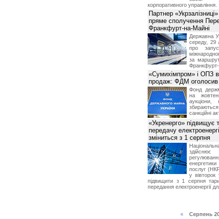
корпоративного управління.
Партнер «Укрзалізниці»
пряме сполучення Пер
Франкфурт-на-Майні
Державна Ук
середу, 29 
про запу
міжнародно
за маршру
Франкфурт-
«Сумихімпром» і ОПЗ в
продаж: ФДМ оголосив 
Фонд держ
на жовтен
аукціони,
збирають
санкційні ак
«Укренерго» підвищує 
передачу електроенергі
зміниться з 1 серпня
Національ
здійсн
регулюв
енергетик
послуг (НКР
у вівторок
підвищити з 1 серпня тар
передання електроенергії дл
«
Серпень 2