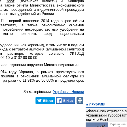
ие "
Азот
" (Луганская область) и "Концерна
, а также отчета Министерства экономического
татах проведенной антидемпинговой процедуры
х азотных удобрений из России.
011 - первой половине 2014 года вырос объем
азателях, а также относительно объемов
 потребления некоторых азотных удобрений на
 могло причинить вред национальным
удобрений, как карбамид, в том числе в водном
амида с нитратом аммония (аммиачной селитрой)
 растворе, которые согласно УКТЗЭД
2 10 и 3102 80 00 00.
расследования поручено Минэкономразвития.
2014 году Украина, в рамках промежуточного
 пошлин в отношении аммиачной селитры из
 три раза - с 11,91% до 36,03% и продлила срок
За матеріалами:
Українські Новини
У РУБРИЦІ
«Фламінго» отримала 
український турбореак
від Fire Point
Українська 