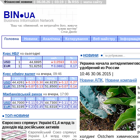
Фінансові новини
|
06.08.26
|
03:19
|
RSS
|
мапа сайту
"Ваш час обмежений, не витрачайте його, живучи
чужим життям"
Стів Джобс
Головна
Новини
Аналітика
Котирування
Веб-майстру
Інформація
Курс НБУ
на
сьогодні
НОВИНИ
за
курс
uah
%
USD
1
44,6895
0,0593
0,13
Украина начала антидемпингов
EUR
1
51,6253
0,0881
0,17
удобрений из России
10:46 30.06.2015
|
Курс обміну валют
на
вчора
, 09:46
куп.
uah
%
прод.
uah
%
Новини АПК
,
Новини компаній
USD
44,4261
0,13
0,30
44,9235
0,12
0,27
EUR
51,1578
0,07
0,13
51,8500
0,07
0,14
М
т
Міжбанківський ринок
на
вчора
, 17:00
куп.
uah
%
прод.
uah
%
н
USD
44,7000
0,11
0,25
44,7300
0,11
0,25
EUR
51,6195
0,23
0,45
51,6318
0,23
0,44
О
о
ТОП-НОВИНИ
и
Євросоюз спрямує Україні €1,4 млрд із
доходів від російських активів
р
Європейський Союз спрямує
Україні 1,4 млрд євро за
холдинг Ostchem химических 
рахунок доходів від