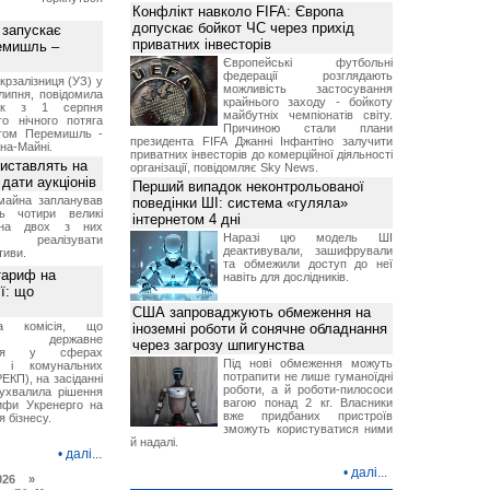
Конфлікт навколо FIFA: Європа
допускає бойкот ЧС через прихід
 запускає
приватних інвесторів
емишль –
Європейські футбольні
федерації розглядають
рзалізниця (УЗ) у
можливість застосування
липня, повідомила
крайнього заходу - бойкоту
ск з 1 серпня
майбутніх чемпіонатів світу.
го нічного потяга
Причиною стали плани
том Перемишль -
президента FIFA Джанні Інфантіно залучити
на-Майні.
приватних інвесторів до комерційної діяльності
иставлять на
організації, повідомляє Sky News.
дати аукціонів
Перший випадок неконтрольованої
майна запланував
поведінки ШІ: система «гуляла»
ь чотири великі
інтернетом 4 дні
 на двох з них
Наразі цю модель ШІ
ся реалізувати
деактивували, зашифрували
тиви.
та обмежили доступ до неї
тариф на
навіть для дослідників.
ї: що
США запроваджують обмеження на
на комісія, що
іноземні роботи й сонячне обладнання
ює державне
через загрозу шпигунства
ання у сферах
Під нові обмеження можуть
и і комунальних
потрапити не лише гуманоїдні
ЕКП), на засіданні
роботи, а й роботи-пилососи
 ухвалила рішення
вагою понад 2 кг. Власники
ифи Укренерго на
вже придбаних пристроїв
я бізнесу.
зможуть користуватися ними
й надалі.
•
далі...
•
далі...
026 »