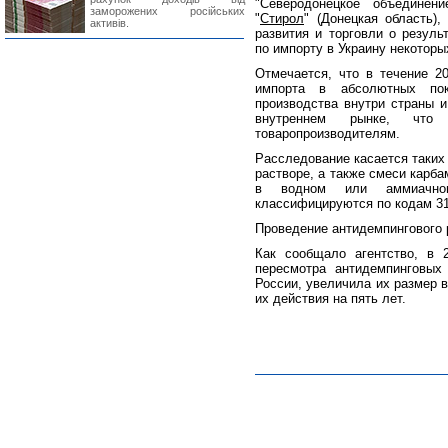
"Северодонецкое объединен
заморожених російських
"
Стирол
" (Донецкая область)
активів.
развития и торговли о резуль
по импорту в Украину некоторы
Отмечается, что в течение 2
импорта в абсолютных пок
производства внутри страны и
внутреннем рынке, что
товаропроизводителям.
Расследование касается таких 
растворе, а также смеси карб
в водном или аммиачном
классифицируются по кодам 310
Проведение антидемпингового 
Как сообщало агентство, в 
пересмотра антидемпинговых
России, увеличила их размер в
их действия на пять лет.