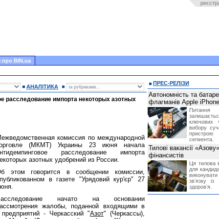
реєстр
 про BIN.ua
ПРЕС-РЕЛІЗИ
АНАЛІТИКА
Автономність та батар
ое расследование импорта некоторых азотных
флагманів Apple iPhone
Питання
залишає
ключових 
вибору суч
пристрою
ежведомственная комиссия по международной
сегмента.
орговле (МКМТ) Украины 23 июня начала
Тилові вакансії «Азову
антидемпинговое расследование импорта
фінансистів
екоторых азотных удобрений из России.
Ця тилова в
для кандида
б этом говорится в сообщении комиссии,
виконувати 
публикованном в газете "Урядовий кур'єр" 27
звʼязку із
юня.
здоровʼя.
Расследование начато на основании
ассмотрения жалобы, поданной входящими в
предприятий - Черкасский "
Азот
" (Черкассы),