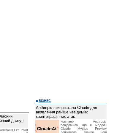
БІЗНЕС
Anthropic використала Claude для
виявлення раніше невідомих
власний
криптографічних атак
тивний двигун
Компанія Anthropic
повідомила, що її модель
Claude Mythos Preview
компанія Fire Point
допомогла знайти нові