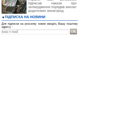
підписав накази про
затвердження порядків виплат
додаткових винагород
ПІДПИСКА НА НОВИНИ
Для підписки на розсилку новин введіть Вашу поштову
адресу :