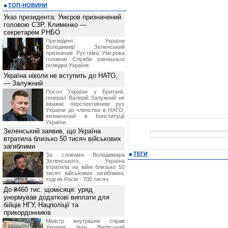
ТОП-НОВИНИ
Указ президента: Умєров призначений
головою СЗР, Клименко —
секретарем РНБО
Президент України
Володимир Зеленський
призначив Pустема Умєрова
головою Служби зовнішньої
розвідки України.
Україна ніколи не вступить до НАТО,
— Залужний
Посол України у Британії,
генерал Валерій Залужний не
вважає перспективним рух
України до членства в НАТО,
визначений в Конституції
України.
Зеленський заявив, що Україна
втратила близько 50 тисяч військових
загиблими
ТЕГИ
За словами Володимира
Зеленського, Україна
втратила на війні близько 50
тисяч військових загиблими,
тоді як Росія - 700 тисяч.
До ₴460 тис. щомісяця: уряд
унормував додаткові виплати для
бійців НГУ, Нацполіції та
прикордонників
Міністр внутрішніх справ
України Іван Вигівський