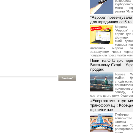
розроб
турбореакти
може отр
ракета "Фла
"Аврора" презентувала
для юридичних осіб т
Мережа м
"Аврора" п
сервіс для 
фізичних о
який допо
корпорати
магазинах мережі за 
розрахунком через корпо
повідомила пресслужба комп
Попит на ОПЗ зріс чере
Близькому Сході – Укра
продаж
Голова Фо
майна Дм
сподіваєть
приватиз
припортово
заводу, 
жовтень цього року, буде ус
«Енергоатом» готуєтьс
трансформації: Корець
що зміниться
Публічн
товариств
атомна е
компанія "
реформова
зміни 