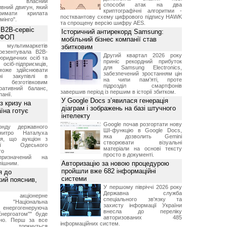
ила власний
способи атак на два
вний двигун, який
криптографічні алгоритми -
имати крилата
постквантову схему цифрового підпису HAWK
мінго".
та спрощену версію шифру AES.
 B2B-сервіс
Історичний антирекорд Samsung:
а ФОП
мобільний бізнес компанії став
ультимаркетів
збитковим
резентувала B2B-
Другий квартал 2026 року
юридичних осіб та
приніс рекордний прибуток
сіб-підприємців,
для Samsung Electronics,
може здійснювати
забезпечений зростанням цін
вні закупівлі в
на чипи пам'яті, проте
безготівковим
підрозділ смартфонів
ративний баланс,
завершив період із першим в історії збитком.
анії.
У Google Docs з’явилася генерація
з кризу на
діаграм і зображень на базі штучного
їна готує
інтелекту
Google почав розгортати нову
нду державного
ШІ-функцію в Google Docs,
итро Наталуха
яка дозволить Gemini
ся, що аукціон з
створювати візуальні
ації Одеського
матеріали на основі тексту
го
просто в документі.
призначений на
Авторизацію за новою процедурою
пішним.
пройшли вже 682 інформаційні
я до
системи
кий пояснив,
У першому півріччі 2026 року
Державна служба
е акціонерне
спеціального зв'язку та
о "Національна
захисту інформації України
нергогенеруюча
внесла до переліку
Енергоатом"" буде
авторизованих 485
но. Перш за все
інформаційних систем.
торкнуться