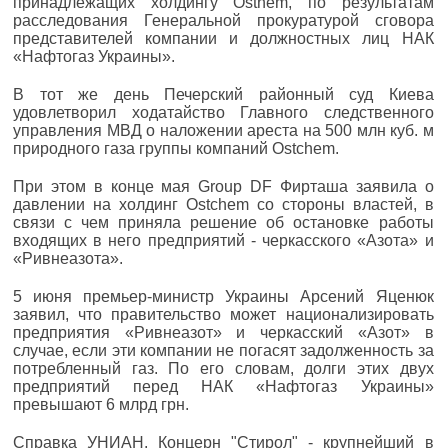
принадлежащих холдингу Osthem, по результатам
расследования Генеральной прокуратурой сговора
представителей компании и должностных лиц НАК
«Нафтогаз Украины».
В тот же день Печерский районный суд Киева
удовлетворил ходатайство Главного следственного
управления МВД о наложении ареста на 500 млн куб. м
природного газа группы компаний Ostchem.
При этом в конце мая Group DF Фирташа заявила о
давлении на холдинг Ostchem со стороны властей, в
связи с чем приняла решение об остановке работы
входящих в него предприятий - черкасского «Азота» и
«Ривнеазота».
5 июня премьер-министр Украины Арсений Яценюк
заявил, что правительство может национализировать
предприятия «Ривнеазот» и черкасский «Азот» в
случае, если эти компании не погасят задолженность за
потребленный газ. По его словам, долги этих двух
предприятий перед НАК «Нафтогаз Украины»
превышают 6 млрд грн.
Справка УНИАН. Концерн "Стирол" - крупнейший в