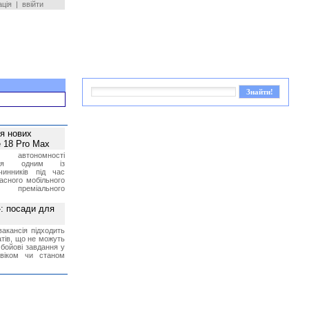
ація
|
ввійти
ея нових
 18 Pro Max
 автономності
ться одним із
чинників під час
асного мобільного
 преміального
»: посади для
акансія підходить
тів, що не можуть
бойові завдання у
 віком чи станом