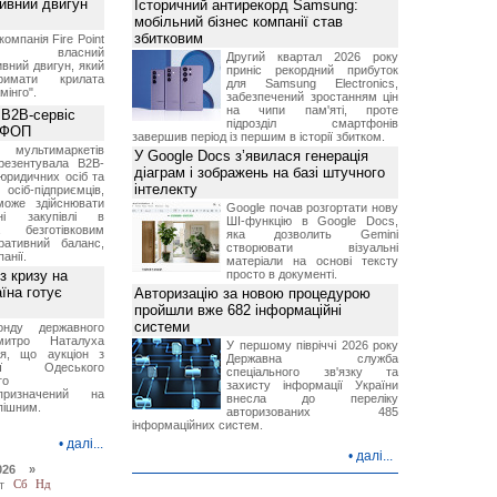
тивний двигун
Історичний антирекорд Samsung:
мобільний бізнес компанії став
збитковим
компанія Fire Point
ила власний
Другий квартал 2026 року
вний двигун, який
приніс рекордний прибуток
имати крилата
для Samsung Electronics,
мінго".
забезпечений зростанням цін
на чипи пам'яті, проте
 B2B-сервіс
підрозділ смартфонів
а ФОП
завершив період із першим в історії збитком.
ультимаркетів
У Google Docs з’явилася генерація
резентувала B2B-
діаграм і зображень на базі штучного
юридичних осіб та
інтелекту
сіб-підприємців,
може здійснювати
Google почав розгортати нову
вні закупівлі в
ШІ-функцію в Google Docs,
безготівковим
яка дозволить Gemini
ративний баланс,
створювати візуальні
анії.
матеріали на основі тексту
з кризу на
просто в документі.
їна готує
Авторизацію за новою процедурою
пройшли вже 682 інформаційні
системи
нду державного
итро Наталуха
У першому півріччі 2026 року
ся, що аукціон з
Державна служба
ації Одеського
спеціального зв'язку та
го
захисту інформації України
призначений на
внесла до переліку
пішним.
авторизованих 485
інформаційних систем.
•
далі...
•
далі...
026 »
т
Сб
Нд