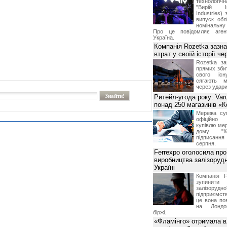
технологі
"Вирій Ін
Industries)
випуск облі
номінальну
Про це повідомляє агент
Україна.
Компанія Rozetka зазн
втрат у своїй історії ч
Rozetka за
прямих збит
свого іс
сягають м
через удари
Ритейл-угода року: Var
понад 250 магазинів «
Мережа суп
офіційно
купівлю мер
дому "Ко
підписання 
серпня.
Ferrexpo оголосила про
виробництва залізорудн
Україні
Компанія F
зупинит
залізоруд
підприємств
це вона по
на Лондон
біржі.
«Фламінго» отримала 