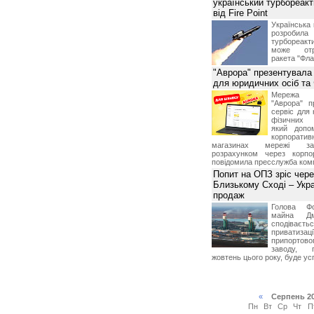
український турбореак
від Fire Point
Українська 
розроб
турбореакти
може отр
ракета "Фла
"Аврора" презентувала
для юридичних осіб т
Мережа м
"Аврора" п
сервіс для 
фізичних о
який допо
корпорати
магазинах мережі за 
розрахунком через корпо
повідомила пресслужба комп
Попит на ОПЗ зріс чере
Близькому Сході – Укра
продаж
Голова Фо
майна Дм
сподіваєть
приватиз
припортово
заводу, 
жовтень цього року, буде ус
«
Серпень 2
Пн
Вт
Ср
Чт
П