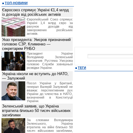
ТОП-НОВИНИ
Євросоюз спрямує Україні €1,4 млрд
із доходів від російських активів
Європейський Союз спрямує
Україні 1,4 млрд євро за
рахунок доходів від
заморожених російських
активів.
Указ президента: Умєров призначений
головою СЗР, Клименко —
секретарем РНБО
Президент України
Володимир Зеленський
призначив Pустема Умєрова
головою Служби зовнішньої
розвідки України.
ТЕГИ
Україна ніколи не вступить до НАТО,
— Залужний
Посол України у Британії,
генерал Валерій Залужний не
вважає перспективним рух
України до членства в НАТО,
визначений в Конституції
України.
Зеленський заявив, що Україна
втратила близько 50 тисяч військових
загиблими
За словами Володимира
Зеленського, Україна
втратила на війні близько 50
тисяч військових загиблими,