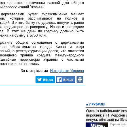
нка является критически важной для общего
ии еврооблигаций Украины.
держателями бумаг Укрэксимбанка мешает
ров, которые рассчитывают на полное и
аций. В итоге банку не удалось получить ранее
а кредиторов на рассрочку. Новое и последнее
еля. В этот же день по графику должно быть
анка на сумму в $750 млн.
остичь общего соглашения с держателями
лючая обязательства города Киева и ряда
паний, о реструктуризации долга, что является
ередного транша кредита Международного
сштабные переговоры Украины с частными
ока так и не начались.
За матеріалами:
Интерфакс-Украина
У РУБРИЦІ
Один із найбільших укр
виробників FPV-дронів
випуск облігацій на ₴5
Українс