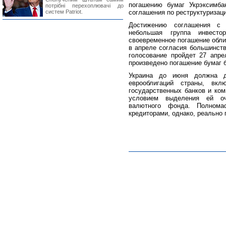
погашению бумаг Укрэксимба
потрібні перехоплювачі до
систем Patriot.
соглашения по реструктуризац
Достижению соглашения с 
небольшая группа инвесто
своевременное погашение облиг
в апреле согласия большинств
голосование пройдет 27 апр
произведено погашение бумаг б
Украина до июня должна д
еврооблигаций страны, вк
государственных банков и ком
условием выделения ей оч
валютного фонда. Полнома
кредиторами, однако, реально п