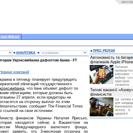
реєстр
 про BIN.ua
ПРЕС-РЕЛІЗИ
АНАЛІТИКА
Автономність та батар
иторам Укрэксимбанка дефолтом банка - FT
флагманів Apple iPhone
Питання
залишає
Новини компаній
ключових 
вибору суч
краина в пятницу планирует предупредить
пристрою
ержателей облигаций государственного
сегмента.
крэксимбанка
, что банк объявит дефолт по
Тилові вакансії «Азову
воим облигациям, которые должны быть
фінансистів
огашены 27 апреля, если кредиторы не
Ця тилова в
огласятся на отсрочку выплат по этим
для кандида
бязательствам, сообщает The Financial Times
виконувати 
звʼязку із
о ссылкой на свои источники.
здоровʼя.
инистр финансов Украины Наталия Яресько,
оторая находится сейчас в Вашингтоне на
ессии Международного валютного фонда,
ожет заявить, что 3-месячная отсрочка по