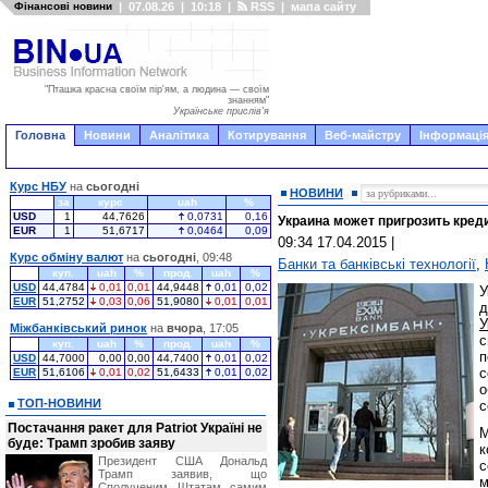
Фінансові новини
|
07.08.26
|
10:18
|
RSS
|
мапа сайту
"Пташка красна своїм пір'ям, а людина — своїм
знанням"
Українське прислів'я
Головна
Новини
Аналітика
Котирування
Веб-майстру
Інформація
Курс НБУ
на
сьогодні
НОВИНИ
за
курс
uah
%
USD
1
44,7626
0,0731
0,16
Украина может пригрозить кред
EUR
1
51,6717
0,0464
0,09
09:34 17.04.2015
|
Курс обміну валют
на
сьогодні
, 09:48
Банки та банківські технології
,
куп.
uah
%
прод.
uah
%
USD
44,4784
0,01
0,01
44,9448
0,01
0,02
У
EUR
51,2752
0,03
0,06
51,9080
0,01
0,01
д
У
Міжбанківський ринок
на
вчора
, 17:05
с
куп.
uah
%
прод.
uah
%
п
USD
44,7000
0,00
0,00
44,7400
0,01
0,02
с
EUR
51,6106
0,01
0,02
51,6433
0,01
0,02
о
ТОП-НОВИНИ
с
Постачання ракет для Patriot Україні не
М
буде: Трамп зробив заяву
к
Президент США Дональд
с
Трамп заявив, що
м
Сполученим Штатам самим