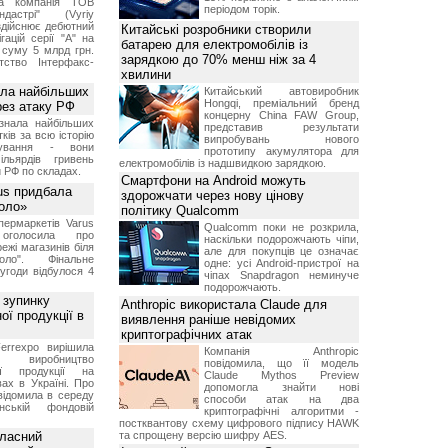
чна компанія ТОВ
періодом торік.
дастрі" (Vyriy
 здійснює дебютний
Китайські розробники створили
гацій серії "А" на
батарею для електромобілів із
 суму 5 млрд грн.
зарядкою до 70% менш ніж за 4
ство Інтерфакс-
хвилини
ала найбільших
Китайський автовиробник
Hongqi, преміальний бренд
ерез атаку РФ
концерну China FAW Group,
знала найбільших
представив результати
ків за всю історію
випробувань нового
нування - вони
прототипу акумулятора для
ільярдів гривень
електромобілів із надшвидкою зарядкою.
 РФ по складах.
Смартфони на Android можуть
us придбала
здорожчати через нову цінову
Коло»
політику Qualcomm
ермаркетів Varus
Qualcomm поки не розкрила,
 оголосила про
наскільки подорожчають чіпи,
ежі магазинів біля
але для покупців це означає
ло". Фінальне
одне: усі Android-пристрої на
угоди відбулося 4
чіпах Snapdragon неминуче
подорожчають.
 зупинку
Anthropic використала Claude для
ої продукції в
виявлення раніше невідомих
криптографічних атак
errexpo вирішила
Компанія Anthropic
и виробництво
повідомила, що її модель
ної продукції на
Claude Mythos Preview
ах в Україні. Про
допомогла знайти нові
відомила в середу
способи атак на два
ській фондовій
криптографічні алгоритми -
постквантову схему цифрового підпису HAWK
власний
та спрощену версію шифру AES.