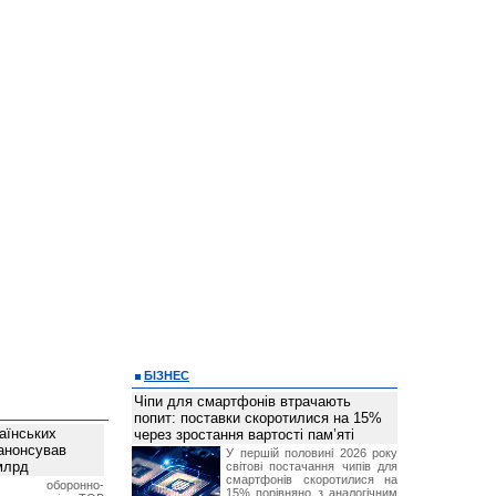
БІЗНЕС
Чіпи для смартфонів втрачають
попит: поставки скоротилися на 15%
аїнських
через зростання вартості пам’яті
 анонсував
У першій половині 2026 року
 млрд
світові постачання чипів для
смартфонів скоротилися на
ька оборонно-
15% порівняно з аналогічним