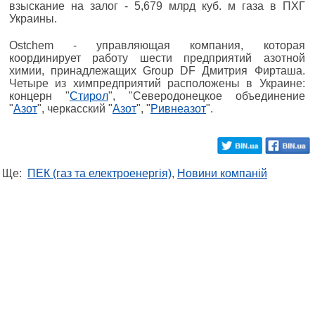
взыскание на залог - 5,679 млрд куб. м газа в ПХГ
Украины.
Ostchem - управляющая компания, которая
координирует работу шести предприятий азотной
химии, принадлежащих Group DF Дмитрия Фирташа.
Четыре из химпредприятий расположены в Украине:
концерн "
Стирол
", "Северодонецкое объединение
"
Азот
", черкасский "
Азот
", "
Ривнеазот
".
Ще:
ПЕК (газ та електроенергія)
,
Новини компаній