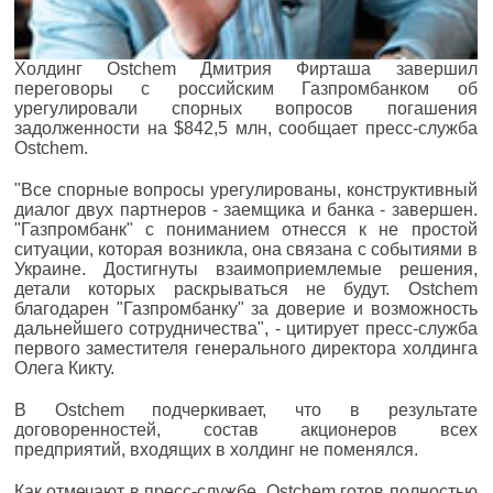
Холдинг Оstchem Дмитрия Фирташа завершил
переговоры с российским Газпромбанком об
урегулировали спорных вопросов погашения
задолженности на $842,5 млн, сообщает пресс-служба
Оstchem.
"Все спорные вопросы урегулированы, конструктивный
диалог двух партнеров - заемщика и банка - завершен.
"Газпромбанк" с пониманием отнесся к не простой
ситуации, которая возникла, она связана с событиями в
Украине. Достигнуты взаимоприемлемые решения,
детали которых раскрываться не будут. Оstchem
благодарен "Газпромбанкy" за доверие и возможность
дальнейшего сотрудничества", - цитирует пресс-служба
первого заместителя генерального директора холдинга
Олега Кикту.
В Оstchem подчеркивает, что в результате
договоренностей, состав акционеров всех
предприятий, входящих в холдинг не поменялся.
Как отмечают в пресс-службе, Оstchem готов полностью