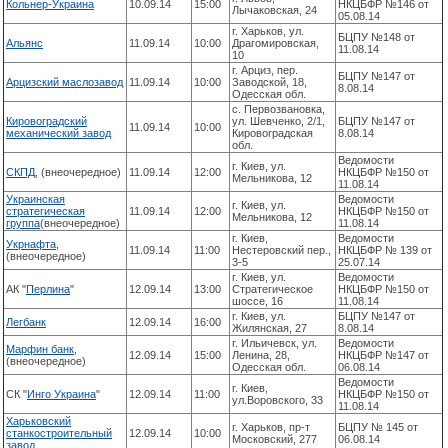
Кольнер-Украина
10.09.14
15:00
НКЦБФР №146 от
Лычаковская, 24
05.08.14
г. Харьков, ул.
БЦПУ №148 от
Альянс
11.09.14
10:00
Драгомировская,
11.08.14
10
г. Арциз, пер.
БЦПУ №147 от
Арцизский маслозавод
11.09.14
10:00
Заводской, 18,
8.08.14
Одесская обл.
с. Первозвановка,
Кировоградский
ул. Шевченко, 2/1,
БЦПУ №147 от
11.09.14
10:00
механический завод
Кировоградская
8.08.14
обл.
Ведомости
г. Киев, ул.
СКПД
, (внеочередное)
11.09.14
12:00
НКЦБФР №150 от
Мельникова, 12
11.08.14
Украинская
Ведомости
г. Киев, ул.
стратегическая
11.09.14
12:00
НКЦБФР №150 от
Мельникова, 12
группа
(внеочередное)
11.08.14
г. Киев,
Ведомости
Укрнафта
,
11.09.14
11:00
Нестеровский пер.,
НКЦБФР № 139 от
(внеочередное)
3-5
25.07.14
г. Киев, ул.
Ведомости
АК "
Перлина
"
12.09.14
13:00
Стратегическое
НКЦБФР №150 от
шоссе, 16
11.08.14
г. Киев, ул.
БЦПУ №147 от
Легбанк
12.09.14
16:00
Жилянская, 27
8.08.14
г. Ильичевск, ул.
Ведомости
Марфин банк
,
12.09.14
15:00
Ленина, 28,
НКЦБФР №147 от
(внеочередное)
Одесская обл.
06.08.14
Ведомости
г. Киев,
СК "
Инго Украина
"
12.09.14
11:00
НКЦБФР №150 от
ул.Воровского, 33
11.08.14
Харьковский
г. Харьков, пр-т
БЦПУ № 145 от
станкостроительный
12.09.14
10:00
Московский, 277
06.08.14
завод