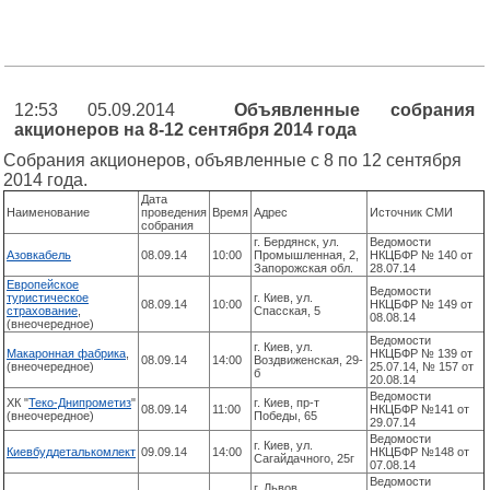
12:53 05.09.2014
Объявленные собрания
акционеров на 8-12 сентября 2014 года
Собрания акционеров, объявленные с 8 по 12 сентября
2014 года.
Дата
Наименование
проведения
Время
Адрес
Источник СМИ
собрания
г. Бердянск, ул.
Ведомости
Азовкабель
08.09.14
10:00
Промышленная, 2,
НКЦБФР № 140 от
Запорожская обл.
28.07.14
Европейское
Ведомости
туристическое
г. Киев, ул.
08.09.14
10:00
НКЦБФР № 149 от
страхование
,
Спасская, 5
08.08.14
(внеочередное)
Ведомости
г. Киев, ул.
Макаронная фабрика
,
НКЦБФР № 139 от
08.09.14
14:00
Воздвиженская, 29-
(внеочередное)
25.07.14, № 157 от
б
20.08.14
Ведомости
ХК "
Теко-Днипрометиз
"
г. Киев, пр-т
08.09.14
11:00
НКЦБФР №141 от
(внеочередное)
Победы, 65
29.07.14
Ведомости
г. Киев, ул.
Киевбуддеталькомлект
09.09.14
14:00
НКЦБФР №148 от
Сагайдачного, 25г
07.08.14
Ведомости
г. Львов,