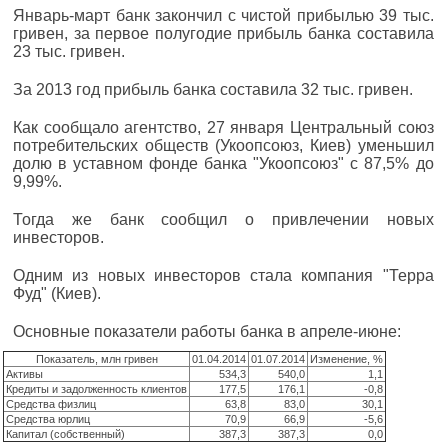
Январь-март банк закончил с чистой прибылью 39 тыс.
гривен, за первое полугодие прибыль банка составила
23 тыс. гривен.
За 2013 год прибыль банка составила 32 тыс. гривен.
Как сообщало агентство, 27 января Центральный союз
потребительских обществ (Укоопсоюз, Киев) уменьшил
долю в уставном фонде банка "Укоопсоюз" с 87,5% до
9,99%.
Тогда же банк сообщил о привлечении новых
инвесторов.
Одним из новых инвесторов стала компания "Терра
Фуд" (Киев).
Основные показатели работы банка в апреле-июне:
Показатель, млн гривен
01.04.2014
01.07.2014
Изменение, %
Активы
534,3
540,0
1,1
Кредиты и задолженность клиентов
177,5
176,1
-0,8
Средства физлиц
63,8
83,0
30,1
Средства юрлиц
70,9
66,9
-5,6
Капитал (собственный)
387,3
387,3
0,0