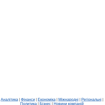
Аналітика
|
Фінанси
|
Економіка
|
Міжнародні
|
Регіональні
|
Политика
|
Бізнес
|
Новини компаній