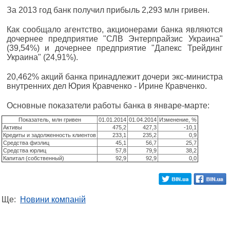
За 2013 год банк получил прибыль 2,293 млн гривен.
Как сообщало агентство, акционерами банка являются
дочернее предприятие "СЛВ Энтерпрайзис Украина"
(39,54%) и дочернее предприятие "Дапекс Трейдинг
Украина" (24,91%).
20,462% акций банка принадлежит дочери экс-министра
внутренних дел Юрия Кравченко - Ирине Кравченко.
Основные показатели работы банка в январе-марте:
Показатель, млн гривен
01.01.2014
01.04.2014
Изменение, %
Активы
475,2
427,3
-10,1
Кредиты и задолженность клиентов
233,1
235,2
0,9
Средства физлиц
45,1
56,7
25,7
Средства юрлиц
57,8
79,9
38,2
Капитал (собственный)
92,9
92,9
0,0
Ще:
Новини компаній