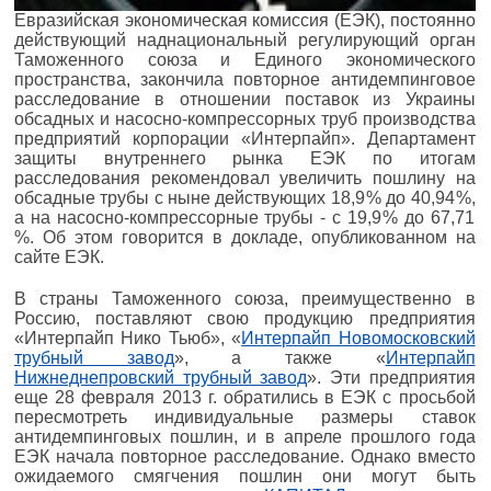
Евразийская экономическая комиссия (ЕЭК), постоянно
действующий наднациональный регулирующий орган
Таможенного союза и Единого экономического
пространства, закончила повторное антидемпинговое
расследование в отношении поставок из Украины
обсадных и насосно-компрессорных труб производства
предприятий корпорации «Интерпайп». Департамент
защиты внутреннего рынка ЕЭК по итогам
расследования рекомендовал увеличить пошлину на
обсадные трубы с ныне действующих 18,9 % до 40,94 %,
а на насосно-компрессорные трубы - с 19,9 % до 67,71
%. Об этом говорится в докладе, опуб­ликованном на
сайте ЕЭК.
В страны Таможенного союза, преимущественно в
Россию, поставляют свою продукцию предприятия
«Интерпайп Нико Тьюб», «
Интерпайп Новомосковский
трубный завод
», а также «
Интерпайп
Нижнеднепровский трубный завод
». Эти предприятия
еще 28 февраля 2013 г. обратились в ЕЭК с просьбой
пересмотреть индивидуальные размеры ставок
антидемпинговых пошлин, и в апреле прошлого года
ЕЭК начала повторное расследование. Однако вместо
ожидаемого смягчения пошлин они могут быть