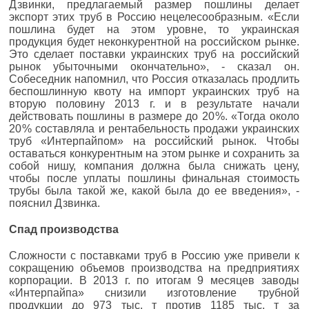
Дзвинки, предлагаемый размер пошлины делает
экспорт этих труб в Россию нецелесообразным. «Если
пошлина будет на этом уровне, то украинская
продукция будет неконкурентной на российском рынке.
Это сделает поставки украинских труб на российский
рынок убыточными окончательно», - сказал он.
Собеседник напомнил, что Россия отказалась продлить
беспошлинную квоту на импорт украинских труб на
вторую половину 2013 г. и в результате начали
действовать пошлины в размере до 20 %. «Тогда около
20 % составляла и рентабельность продажи украинских
труб «Интерпайпом» на российский рынок. Чтобы
оставаться конкурентным на этом рынке и сохранить за
собой нишу, компания должна была снижать цену,
чтобы после уплаты пошлины финальная стоимость
трубы была такой же, какой была до ее введения», -
пояснил Дзвинка.
Спад производства
Сложности с поставками труб в Рос­сию уже привели к
сокращению объемов производства на предприятиях
корпорации. В 2013 г. по итогам 9 месяцев заводы
«Интерпайпа» снизили изготовление трубной
продукции до 973 тыс. т против 1185 тыс. т за