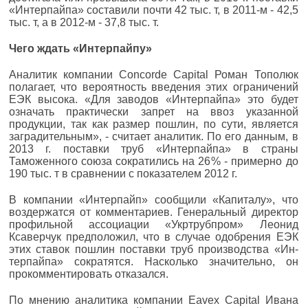
«Интерпайпа» составили почти 42 тыс. т, в 2011‑м - 42,5
тыс. т, а в 2012‑м - 37,8 тыс. т.
Чего ждать «Интерпайпу»
Аналитик компании Concorde Capital Роман Тополюк
полагает, что вероятность введения этих ограничений
ЕЭК высока. «Для заводов «Интерпайпа» это будет
означать практически запрет на ввоз указанной
продукции, так как размер пошлин, по сути, является
заградительным», - считает аналитик. По его данным, в
2013 г. поставки труб «Интерпайпа» в страны
Таможенного союза сократились на 26 % - примерно до
190 тыс. т в сравнении с показателем 2012 г.
В компании «Интерпайп» сообщили «Капиталу», что
воздержатся от комментариев. Генеральный ди­­ректор
профильной ассоциации «Укртрубпром» Леонид
Ксаверчук предположил, что в случае одоб­рения ЕЭК
этих ставок пошлин поставки труб производства «Ин­­
терпайпа» сократятся. Насколько значительно, он
прокомментировать отказался.
По мнению аналитика компании Eavex Capital Ивана