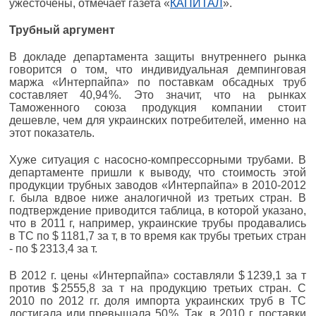
ужесточены, отмечает газета «
КАПИТАЛ
».
Трубный аргумент
В докладе департамента защиты внутреннего рынка
говорится о том, что индивидуальная демпинговая
маржа «Интерпайпа» по поставкам обсадных труб
составляет 40,94 %. Это значит, что на рынках
Таможенного союза продукция компании стоит
дешевле, чем для украинских потребителей, именно на
этот показатель.
Хуже ситуация с насосно-компрессорными трубами. В
департаменте пришли к выводу, что стоимость этой
продукции трубных заводов «Интерпайпа» в 2010‑2012
г. была вдвое ниже аналогичной из третьих стран. В
подтверждение приводится таблица, в которой указано,
что в 2011 г, например, украинские трубы продавались
в ТС по $ 1181,7 за т, в то время как трубы третьих стран
- по $ 2313,4 за т.
В 2012 г. цены «Интерпайпа» составляли $ 1239,1 за т
против $ 2555,8 за т на продукцию третьих стран. С
2010 по 2012 гг. доля импорта украинских труб в ТС
достигала или превышала 50 %. Так, в 2010 г. поставки