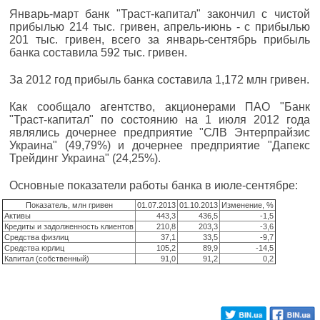
Январь-март банк "Траст-капитал" закончил с чистой
прибылью 214 тыс. гривен, апрель-июнь - с прибылью
201 тыс. гривен, всего за январь-сентябрь прибыль
банка составила 592 тыс. гривен.
За 2012 год прибыль банка составила 1,172 млн гривен.
Как сообщало агентство, акционерами ПАО "Банк
"Траст-капитал" по состоянию на 1 июля 2012 года
являлись дочернее предприятие "СЛВ Энтерпрайзис
Украина" (49,79%) и дочернее предприятие "Дапекс
Трейдинг Украина" (24,25%).
Основные показатели работы банка в июле-сентябре:
Показатель, млн гривен
01.07.2013
01.10.2013
Изменение, %
Активы
443,3
436,5
-1,5
Кредиты и задолженность клиентов
210,8
203,3
-3,6
Средства физлиц
37,1
33,5
-9,7
Средства юрлиц
105,2
89,9
-14,5
Капитал (собственный)
91,0
91,2
0,2