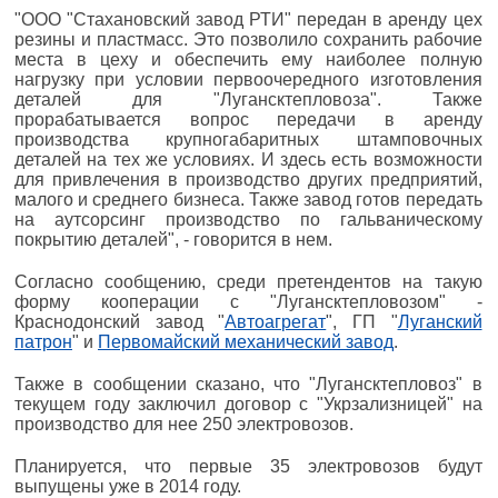
"ООО "Стахановский завод РТИ" передан в аренду цех
резины и пластмасс. Это позволило сохранить рабочие
места в цеху и обеспечить ему наиболее полную
нагрузку при условии первоочередного изготовления
деталей для "Лугансктепловоза". Также
прорабатывается вопрос передачи в аренду
производства крупногабаритных штамповочных
деталей на тех же условиях. И здесь есть возможности
для привлечения в производство других предприятий,
малого и среднего бизнеса. Также завод готов передать
на аутсорсинг производство по гальваническому
покрытию деталей", - говорится в нем.
Согласно сообщению, среди претендентов на такую
форму кооперации с "Лугансктепловозом" -
Краснодонский завод "
Автоагрегат
", ГП "
Луганский
патрон
" и
Первомайский механический завод
.
Также в сообщении сказано, что "Лугансктепловоз" в
текущем году заключил договор с "Укрзализницей" на
производство для нее 250 электровозов.
Планируется, что первые 35 электровозов будут
выпущены уже в 2014 году.