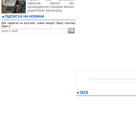
підписав накази про
затвердження порядків виплат
додаткових винагород
ПІДПИСКА НА НОВИНИ
Для підписки на розсилку новин введіть Вашу поштову
адресу :
ТЕГИ