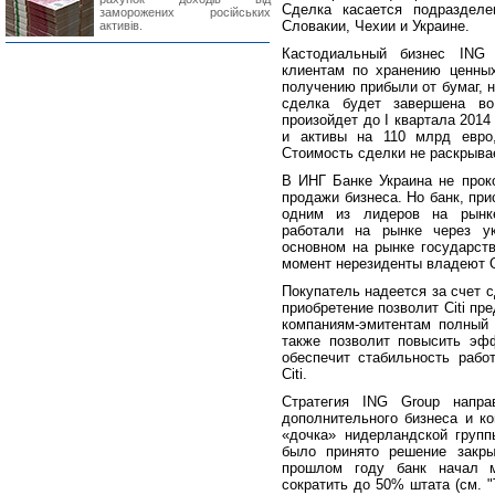
Сделка касается подразделе
заморожених російських
Словакии, Чехии и Украине.
активів.
Кастодиальный бизнес ING 
клиентам по хранению ценных
получению прибыли от бумаг, 
сделка будет завершена во
произойдет до I квартала 2014
и активы на 110 млрд евро
Стоимость сделки не раскрыва
В ИНГ Банке Украина не прок
продажи бизнеса. Но банк, при
одним из лидеров на рынке
работали на рынке через ук
основном на рынке государст
момент нерезиденты владеют 
Покупатель надеется за счет с
приобретение позволит Citi п
компаниям-эмитентам полный 
также позволит повысить эфф
обеспечит стабильность рабо
Citi.
Стратегия ING Group напра
дополнительного бизнеса и ко
«дочка» нидерландской групп
было принято решение закры
прошлом году банк начал м
сократить до 50% штата (см. "