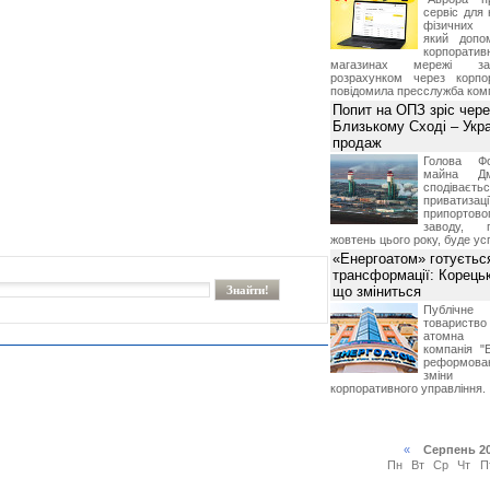
сервіс для 
фізичних о
який допо
корпорати
магазинах мережі за 
розрахунком через корпо
повідомила пресслужба комп
Попит на ОПЗ зріс чере
Близькому Сході – Укра
продаж
Голова Фо
майна Дм
сподіваєть
приватиз
припортово
заводу, 
жовтень цього року, буде ус
«Енергоатом» готуєтьс
трансформації: Корець
що зміниться
Публічн
товариств
атомна е
компанія "
реформова
зміни 
корпоративного управління.
«
Серпень 2
Пн
Вт
Ср
Чт
П