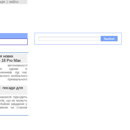
ація
|
ввійти
ея нових
 18 Pro Max
 автономності
ться одним із
чинників під час
асного мобільного
 преміального
»: посади для
акансія підходить
тів, що не можуть
бойові завдання у
 віком чи станом