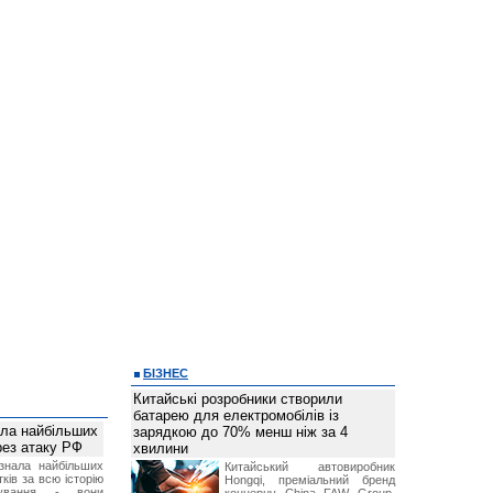
БІЗНЕС
Китайські розробники створили
батарею для електромобілів із
ала найбільших
зарядкою до 70% менш ніж за 4
ерез атаку РФ
хвилини
знала найбільших
Китайський автовиробник
ків за всю історію
Hongqi, преміальний бренд
нування - вони