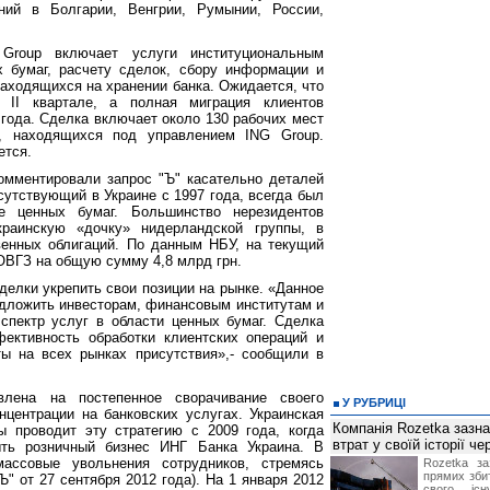
ний в Болгарии, Венгрии, Румынии, России,
Group включает услуги институциональным
 бумаг, расчету сделок, сбору информации и
находящихся на хранении банка. Ожидается, что
 II квартале, а полная миграция клиентов
 года. Сделка включает около 130 рабочих мест
, находящихся под управлением ING Group.
ется.
омментировали запрос "Ъ" касательно деталей
сутствующий в Украине с 1997 года, всегда был
 ценных бумаг. Большинство нерезидентов
раинскую «дочку» нидерландской группы, в
венных облигаций. По данным НБУ, на текущий
ОВГЗ на общую сумму 4,8 млрд грн.
делки укрепить свои позиции на рынке. «Данное
редложить инвесторам, финансовым институтам и
спектр услуг в области ценных бумаг. Сделка
ективность обработки клиентских операций и
ты на всех рынках присутствия»,- сообщили в
влена на постепенное сворачивание своего
У РУБРИЦІ
нцентрации на банковских услугах. Украинская
Компанія Rozetka зазн
ы проводит эту стратегию с 2009 года, когда
втрат у своїй історії ч
ть розничный бизнес ИНГ Банка Украина. В
ассовые увольнения сотрудников, стремясь
Rozetka за
прямих збит
Ъ" от 27 сентября 2012 года). На 1 января 2012
свого іс