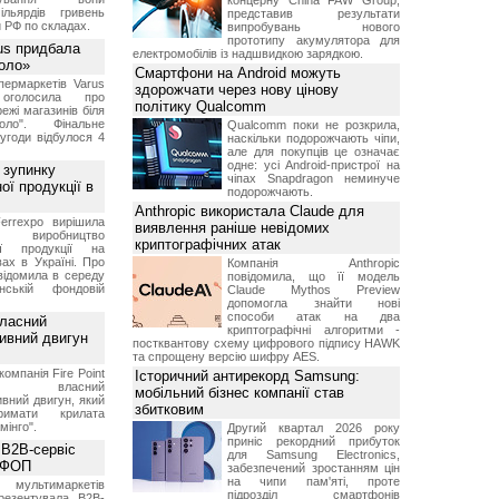
концерну China FAW Group,
ільярдів гривень
представив результати
 РФ по складах.
випробувань нового
прототипу акумулятора для
us придбала
електромобілів із надшвидкою зарядкою.
Коло»
Смартфони на Android можуть
ермаркетів Varus
здорожчати через нову цінову
 оголосила про
політику Qualcomm
ежі магазинів біля
ло". Фінальне
Qualcomm поки не розкрила,
угоди відбулося 4
наскільки подорожчають чіпи,
але для покупців це означає
одне: усі Android-пристрої на
 зупинку
чіпах Snapdragon неминуче
ої продукції в
подорожчають.
Anthropic використала Claude для
errexpo вирішила
виявлення раніше невідомих
и виробництво
криптографічних атак
ної продукції на
ах в Україні. Про
Компанія Anthropic
відомила в середу
повідомила, що її модель
ській фондовій
Claude Mythos Preview
допомогла знайти нові
способи атак на два
власний
криптографічні алгоритми -
тивний двигун
постквантову схему цифрового підпису HAWK
та спрощену версію шифру AES.
компанія Fire Point
Історичний антирекорд Samsung:
ила власний
мобільний бізнес компанії став
вний двигун, який
збитковим
имати крилата
мінго".
Другий квартал 2026 року
приніс рекордний прибуток
 B2B-сервіс
для Samsung Electronics,
а ФОП
забезпечений зростанням цін
на чипи пам'яті, проте
ультимаркетів
підрозділ смартфонів
резентувала B2B-