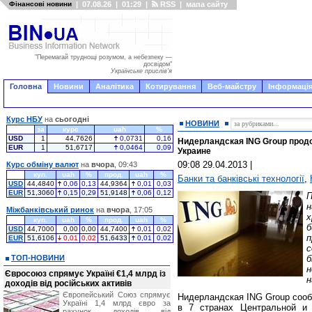
Фінансові новини
|
07.08.26
|
01:29
|
RSS
|
мапа сайту
"Перемагай труднощі розумом, а небезпеку —
досвідом"
Українське прислів'я
Головна
Новини
Аналітика
Котирування
Веб-майстру
Інформація
Курс НБУ
на
сьогодні
НОВИНИ
за
курс
uah
%
USD
1
44,7626
0,0731
0,16
Нидерландская ING Group прод
EUR
1
51,6717
0,0464
0,09
Украине
09:08 29.04.2013
|
Курс обміну валют
на
вчора
, 09:43
куп.
uah
%
прод.
uah
%
Банки та банківські технології
,
USD
44,4840
0,06
0,13
44,9364
0,01
0,03
EUR
51,3060
0,15
0,29
51,9148
0,06
0,12
н
Міжбанківський ринок
на
вчора
, 17:05
х
куп.
uah
%
прод.
uah
%
б
USD
44,7000
0,00
0,00
44,7400
0,01
0,02
п
EUR
51,6106
0,01
0,02
51,6433
0,01
0,02
ТОП-НОВИНИ
б
н
Євросоюз спрямує Україні €1,4 млрд із
н
доходів від російських активів
Європейський Союз спрямує
Нидерландская ING Group сооб
Україні 1,4 млрд євро за
в 7 странах Центральной и
рахунок доходів від