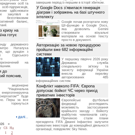
завершив період із першим в історії збитком.
юридичних осіб та
сіб-підприємців,
У Google Docs з’явилася генерація
може здійснювати
діаграм і зображень на базі штучного
вні закупівлі в
інтелекту
безготівковим
ративний баланс,
Google почав розгортати нову
анії.
ШІ-функцію в Google Docs,
яка дозволить Gemini
з кризу на
створювати візуальні
їна готує
матеріали на основі тексту
просто в документі.
нду державного
Авторизацію за новою процедурою
итро Наталуха
пройшли вже 682 інформаційні
ся, що аукціон з
системи
ації Одеського
го
У першому півріччі 2026 року
призначений на
Державна служба
пішним.
спеціального зв'язку та
захисту інформації України
я до
внесла до переліку
кий пояснив,
авторизованих 485
інформаційних систем.
е акціонерне
Конфлікт навколо FIFA: Європа
о "Національна
допускає бойкот ЧС через прихід
нергогенеруюча
приватних інвесторів
Енергоатом"" буде
но. Перш за все
Європейські футбольні
торкнуться
федерації розглядають
можливість застосування
крайнього заходу - бойкоту
майбутніх чемпіонатів світу.
•
далі...
Причиною стали плани
президента FIFA Джанні Інфантіно залучити
026 »
приватних інвесторів до комерційної діяльності
т
Сб
Нд
організації, повідомляє Sky News.
1
2