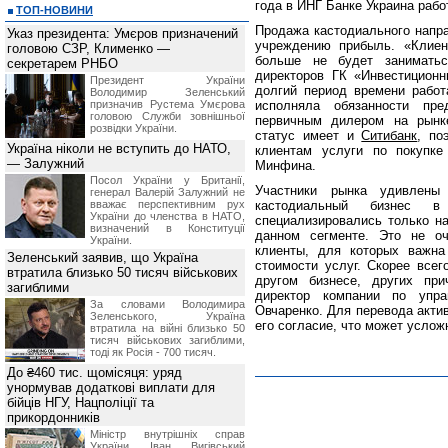
года в ИНГ Банке Украина рабо
ТОП-НОВИНИ
Продажа кастодиального напра
Указ президента: Умєров призначений
учреждению прибыль. «Клиен
головою СЗР, Клименко —
больше не будет заниматьс
секретарем РНБО
директоров ГК «Инвестиционн
Президент України
долгий период времени рабо
Володимир Зеленський
призначив Pустема Умєрова
исполняла обязанности пр
головою Служби зовнішньої
первичным дилером на рынке
розвідки України.
статус имеет и
Ситибанк
, по
Україна ніколи не вступить до НАТО,
клиентам услуги по покупке
— Залужний
Минфина.
Посол України у Британії,
Участники рынка удивлены
генерал Валерій Залужний не
вважає перспективним рух
кастодиальный бизнес в
України до членства в НАТО,
специализировались только на
визначений в Конституції
данном сегменте. Это не оч
України.
клиенты, для которых важна
Зеленський заявив, що Україна
стоимости услуг. Скорее всег
втратила близько 50 тисяч військових
другом бизнесе, других при
загиблими
директор компании по упр
За словами Володимира
Овчаренко. Для перевода акти
Зеленського, Україна
его согласие, что может услож
втратила на війні близько 50
тисяч військових загиблими,
тоді як Росія - 700 тисяч.
До ₴460 тис. щомісяця: уряд
унормував додаткові виплати для
бійців НГУ, Нацполіції та
прикордонників
Міністр внутрішніх справ
України Іван Вигівський