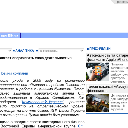
реєстр
 про BIN.ua
ПРЕС-РЕЛІЗИ
АНАЛІТИКА
Автономність та батар
олжает сворачивать свою деятельность в
флагманів Apple iPhone
Питання
залишає
ключових 
Новини компаній
вибору суч
пристрою
После ухода в 2009 году из розничного
сегмента.
аправления она объявила о продаже бизнеса по
Тилові вакансії «Азову
ранению и работе с ценными бумагами. Этот
фінансистів
изнес выкупила американская группа Citi,
Ця тилова в
редставленная в Украине Ситибанком. Как
для кандида
сообщает ‘
КоммерсантЪ-Украина
', решение
виконувати 
ыло принято на стратегическом уровне,
звʼязку із
здоровʼя.
есмотря на то что бизнес
ИНГ Банка Украина
а рынке ценных бумаг всегда был успешным.
щила о продаже своего кастодиального бизнеса
 Восточной Европы американской группе
Citi
.