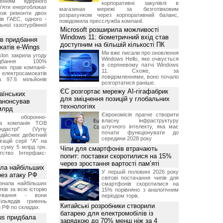
женням ядерного
корпоративні закупівлі в
'яти енергоблоках
магазинах мережі за безготівковим
кож ремонти двох
розрахунком через корпоративний баланс,
тів ГАЕС, одного -
повідомила пресслужба компанії.
ьної газотурбінної
Microsoft розширила можливості
Windows 11: біометричний вхід став
ив придбання
доступним на більшій кількості ПК
катів e-Wings
Ми вже писали про оновлення
lon закрила угоду
Windows Hello, яке очікується
бання 100%
в серпневому патчі Windows
их прав компанії-
11. Схоже, за
електросамокатів
повідомленнями, воно почало
а 97.6 мільйонів
розгортатися раніше.
ЄС розгортає мережу AI-гігафабрик
аїнських
для зміцнення позицій у глобальних
 анонсував
технологіях
 млрд
Єврокомісія прагне створити
ька оборонно-
власну інфраструктуру
чна компанія ТОВ
штучного інтелекту, яка має
дастрі" (Vyriy
почати функціонувати до
 здійснює дебютний
середини 2028 року
гацій серії "А" на
 суму 5 млрд грн.
Чіпи для смартфонів втрачають
ство Інтерфакс-
попит: поставки скоротилися на 15%
через зростання вартості пам’яті
ала найбільших
У першій половині 2026 року
ерез атаку РФ
світові постачання чипів для
знала найбільших
смартфонів скоротилися на
ків за всю історію
15% порівняно з аналогічним
нування - вони
періодом торік.
ільярдів гривень
Китайські розробники створили
 РФ по складах.
батарею для електромобілів із
us придбала
зарядкою до 70% менш ніж за 4