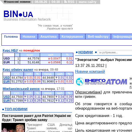
Фінансові новини
|
08.08.26
|
04:38
|
RSS
|
мапа сайту
"Не сокира теше, а чоловік"
Українське прислів'я
Головна
Новини
Аналітика
Котирування
Веб-майстру
Інформація
Курс НБУ
на
понеділок
НОВИНИ
за
курс
uah
%
USD
1
44,7579
0,0047
0,01
"Энергоатом" выбрал Укрэксимб
EUR
1
51,6148
0,0569
0,11
13:37 26.11.2012
|
Курс обміну валют
на
вчора
, 09:48
Новини компаній
куп.
uah
%
прод.
uah
%
USD
44,4784
0,01
0,01
44,9448
0,01
0,02
Н
EUR
51,2752
0,03
0,06
51,9080
0,01
0,01
Г
Міжбанківський ринок
на
вчора
, 17:01
(
Укрэксимбанк
) для привлечен
куп.
uah
%
прод.
uah
%
млн гривен.
USD
44,7500
0,05
0,11
44,7800
0,04
0,09
EUR
51,7399
0,13
0,25
51,7612
0,12
0,23
Об этом говорится в сообще
обнародованном на веб-портал
ТОП-НОВИНИ
Срок кредитования - 1 год.
Постачання ракет для Patriot Україні не
буде: Трамп зробив заяву
Цена акцептированного предлож
Президент США Дональд
Трамп заявив, що
Цель кредитования не уточняе
Сполученим Штатам самим