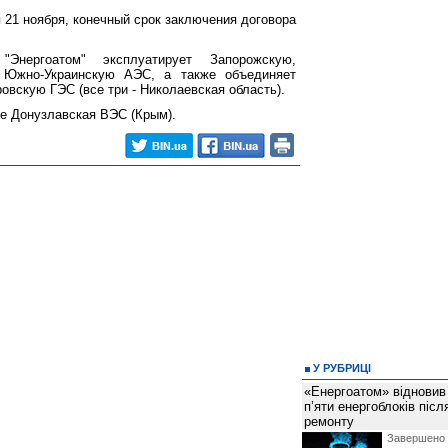
 21 ноября, конечный срок заключения договора
"Энергоатом" эксплуатирует Запорожскую,
 Южно-Украинскую АЭС, а также объединяет
вскую ГЭС (все три - Николаевская область).
же Донузлавская ВЭС (Крым).
У РУБРИЦІ
«Енергоатом» відновив
п’яти енергоблоків піс
ремонту
Завершено 