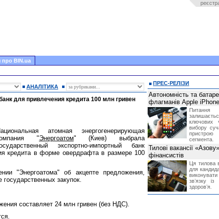
реєстр
 про BIN.ua
ПРЕС-РЕЛІЗИ
АНАЛІТИКА
Автономність та батар
анк для привлечения кредита 100 млн гривен
флагманів Apple iPhone
Питання
залишає
ключових 
вибору суч
ациональная атомная энергогенерирующая
пристрою
компания "
Энергоатом
" (Киев) выбрала
сегмента.
осударственный экспортно-импортный банк
Тилові вакансії «Азову
ия кредита в форме овердрафта в размере 100
фінансистів
Ця тилова в
для кандида
нии "Энергоатома" об акцепте предложения,
виконувати 
е государственных закупок.
звʼязку із
здоровʼя.
ения составляет 24 млн гривен (без НДС).
тся.