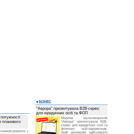
БІЗНЕС
"Аврора" презентувала B2B-сервіс
для юридичних осіб та ФОП
 потужності
Мережа мультимаркетів
ля планового
"Аврора" презентувала B2B-
сервіс для юридичних осіб та
фізичних осіб-підприємців,
планові ремонти з
який допоможе здійснювати