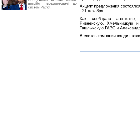
потрібні перехоплювачі до
Акцепт предложения состоялся
систем Patriot.
- 21 декабря.
Как сообщало агентство, 
Ривненскую, Хмельницкую и
Ташлыкскую ГАЭС и Александро
В состав компании входит так