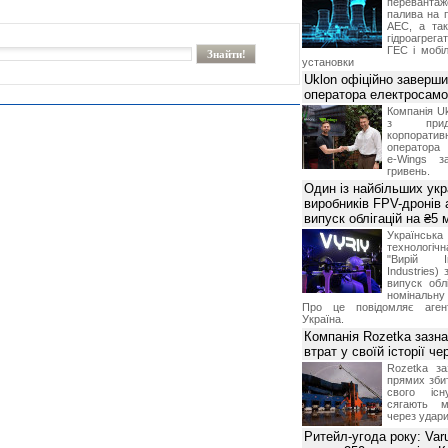
переванта
палива на п
АЕС, а та
гідроагрега
ГЕС і мобіл
установки
Uklon офіційно заверш
оператора електросамо
Компанія Uk
з прид
корпоративн
оператора 
e-Wings з
гривень.
Один із найбільших укр
виробників FPV-дронів
випуск облігацій на ₴5
Українс
технологі
"Вирій Ін
Industries)
випуск облі
номінальну
Про це повідомляє агент
Україна.
Компанія Rozetka зазн
втрат у своїй історії ч
Rozetka за
прямих збит
свого іс
сягають м
через удари
Ритейл-угода року: Var