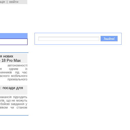
ація
|
ввійти
ея нових
 18 Pro Max
 автономності
ться одним із
чинників під час
асного мобільного
 преміального
»: посади для
акансія підходить
тів, що не можуть
бойові завдання у
 віком чи станом