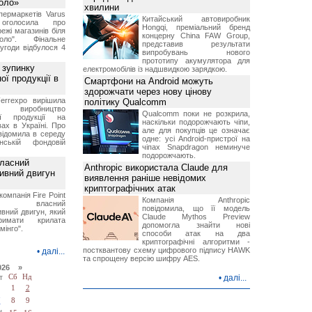
Коло»
хвилини
ермаркетів Varus
Китайський автовиробник
 оголосила про
Hongqi, преміальний бренд
ежі магазинів біля
концерну China FAW Group,
ло". Фінальне
представив результати
угоди відбулося 4
випробувань нового
прототипу акумулятора для
 зупинку
електромобілів із надшвидкою зарядкою.
ої продукції в
Смартфони на Android можуть
здорожчати через нову цінову
errexpo вирішила
політику Qualcomm
и виробництво
Qualcomm поки не розкрила,
ної продукції на
наскільки подорожчають чіпи,
ах в Україні. Про
але для покупців це означає
відомила в середу
одне: усі Android-пристрої на
ській фондовій
чіпах Snapdragon неминуче
подорожчають.
власний
Anthropic використала Claude для
тивний двигун
виявлення раніше невідомих
криптографічних атак
компанія Fire Point
Компанія Anthropic
ила власний
повідомила, що її модель
вний двигун, який
Claude Mythos Preview
имати крилата
допомогла знайти нові
мінго".
способи атак на два
криптографічні алгоритми -
постквантову схему цифрового підпису HAWK
•
далі...
та спрощену версію шифру AES.
026 »
т
Сб
Нд
•
далі...
1
2
7
8
9