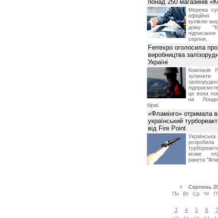
понад 250 магазинів «
Мережа суп
офіційно
купівлю мер
дому "Ко
підписання 
серпня.
Ferrexpo оголосила про
виробництва залізорудн
Україні
Компанія F
зупинит
залізоруд
підприємств
це вона по
на Лондон
біржі.
«Фламінго» отримала 
український турбореак
від Fire Point
Українська 
розроб
турбореакти
може отр
ракета "Фла
«
Серпень 2
Пн
Вт
Ср
Чт
П
3
4
5
6