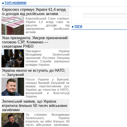
ТОП-НОВИНИ
Євросоюз спрямує Україні €1,4 млрд
із доходів від російських активів
Європейський Союз спрямує
Україні 1,4 млрд євро за
рахунок доходів від
ТЕГИ
заморожених російських
активів.
Указ президента: Умєров призначений
головою СЗР, Клименко —
секретарем РНБО
Президент України
Володимир Зеленський
призначив Pустема Умєрова
головою Служби зовнішньої
розвідки України.
Україна ніколи не вступить до НАТО,
— Залужний
Посол України у Британії,
генерал Валерій Залужний не
вважає перспективним рух
України до членства в НАТО,
визначений в Конституції
України.
Зеленський заявив, що Україна
втратила близько 50 тисяч військових
загиблими
За словами Володимира
Зеленського, Україна
втратила на війні близько 50
тисяч військових загиблими,