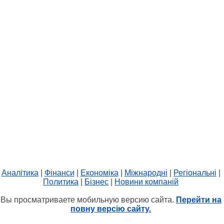
Аналітика
|
Фінанси
|
Економіка
|
Міжнародні
|
Регіональні
|
Политика
|
Бізнес
|
Новини компаній
Вы просматриваете мобильную версию сайта.
Перейти на
повну версію сайту.
HIT.UA
738