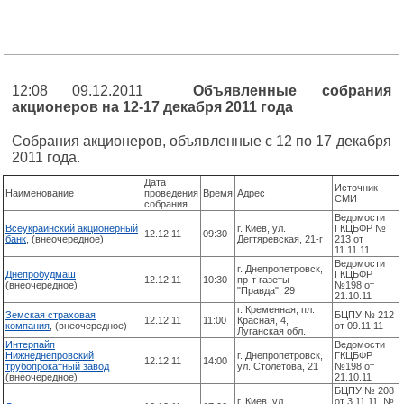
12:08 09.12.2011
Объявленные собрания
акционеров на 12-17 декабря 2011 года
Собрания акционеров, объявленные с 12 по 17 декабря
2011 года.
Дата
Источник
Наименование
проведения
Время
Адрес
СМИ
собрания
Ведомости
Всеукраинский акционерный
г. Киев, ул.
ГКЦБФР №
12.12.11
09:30
банк
, (внеочередное)
Дегтяревская, 21-г
213 от
11.11.11
Ведомости
г. Днепропетровск,
Днепробудмаш
ГКЦБФР
12.12.11
10:30
пр-т газеты
(внеочередное)
№198 от
"Правда", 29
21.10.11
г. Кременная, пл.
Земская страховая
БЦПУ № 212
12.12.11
11:00
Красная, 4,
компания
, (внеочередное)
от 09.11.11
Луганская обл.
Интерпайп
Ведомости
Нижнеднепровский
г. Днепропетровск,
ГКЦБФР
12.12.11
14:00
трубопрокатный завод
ул. Столетова, 21
№198 от
(внеочередное)
21.10.11
БЦПУ № 208
г. Киев, ул.
от 3.11.11, №