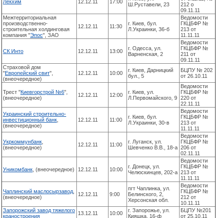
Лекхим
12.12.11
17:00
Ш.Руставели, 23
212 о
09.11.11
Межтерриториальная
Ведомости
производственно-
г. Киев, бул.
ГКЦБФР №
12.12.11
11:30
строительная холдинговая
Л.Украинки, 36-б
213 от
компания "
Эпос
", ЗАО
11.11.11
Ведомости
г. Одесса, ул.
ГКЦБФР №
СК Инто
12.12.11
13:00
Варненская, 2
211 от
09.11.11
Страховой дом
г. Киев, Дарницкий
БЦПУ № 202
"
Европейский свит
",
12.12.11
10:00
бул., 5
от 26.10.11
(внеочередное)
Ведомости
Трест "
Киевгорстрой №6
",
г. Киев, ул.
ГКЦБФР №
12.12.11
12:00
(внеочередное)
Л.Первомайского, 9
220 от
22.11.11
Ведомости
Украинский строительно-
г. Киев, бул.
ГКЦБФР №
инвестиционный банк
,
12.12.11
11:00
Л.Украинки, 30-в
213 от
(внеочередное)
11.11.11
Ведомости
Укркоммунбанк
,
г. Луганск, ул.
ГКЦБФР №
12.12.11
11:00
(внеочередное)
Шевченко В.В., 18-а
206 от
02.11.11
Ведомости
г. Донецк, ул.
ГКЦБФР №
Уникомбанк
, (внеочередное)
12.12.11
10:00
Челюскинцев, 202-а
213 от
11.11.11
Ведомости
пгт Чаплинка, ул.
Чаплинский маслосырзавод
,
ГКЦБФР №
12.12.11
9:00
Белинского, 2,
(внеочередное)
212 от
Херсонская обл.
10.11.11
Запорожский завод тяжелого
г. Запорожье, ул.
БЦПУ №201
13.12.11
10:00
краностроения
Кияшка, 16-ф
от 25.10.11