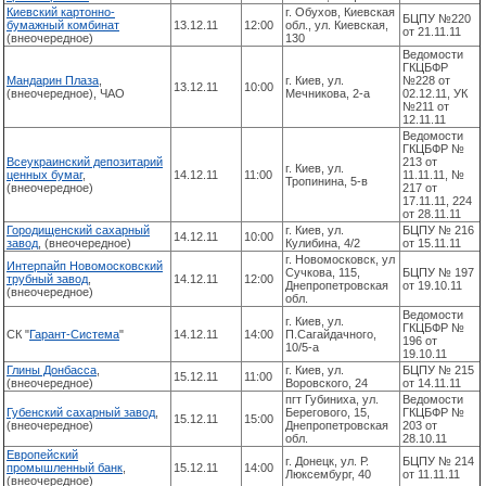
Киевский картонно-
г. Обухов, Киевская
БЦПУ №220
бумажный комбинат
13.12.11
12:00
обл., ул. Киевская,
от 21.11.11
(внеочередное)
130
Ведомости
ГКЦБФР
Мандарин Плаза
,
г. Киев, ул.
№228 от
13.12.11
10:00
(внеочередное), ЧАО
Мечникова, 2-а
02.12.11, УК
№211 от
12.11.11
Ведомости
ГКЦБФР №
Всеукраинский депозитарий
213 от
г. Киев, ул.
ценных бумаг
,
14.12.11
11:00
11.11.11, №
Тропинина, 5-в
(внеочередное)
217 от
17.11.11, 224
от 28.11.11
Городищенский сахарный
г. Киев, ул.
БЦПУ № 216
14.12.11
10:00
завод
, (внеочередное)
Кулибина, 4/2
от 15.11.11
г. Новомосковск, ул
Интерпайп Новомосковский
Сучкова, 115,
БЦПУ № 197
трубный завод
,
14.12.11
12:00
Днепропетровская
от 19.10.11
(внеочередное)
обл.
Ведомости
г. Киев, ул.
ГКЦБФР №
СК "
Гарант-Система
"
14.12.11
14:00
П.Сагайдачного,
196 от
10/5-а
19.10.11
Глины Донбасса
,
г. Киев, ул.
БЦПУ № 215
15.12.11
11:00
(внеочередное)
Воровского, 24
от 14.11.11
пгт Губиниха, ул.
Ведомости
Губенский сахарный завод
,
Берегового, 15,
ГКЦБФР №
15.12.11
15:00
(внеочередное)
Днепропетровская
203 от
обл.
28.10.11
Европейский
г. Донецк, ул. Р.
БЦПУ № 214
промышленный банк
,
15.12.11
14:00
Люксембург, 40
от 11.11.11
(внеочередное)