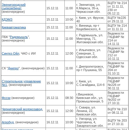
БЦПУ № 214
Звенигородский
г. Звенигора, ул.
от 11.11.11,
сыркомбинат
,
15.12.11
11:00
К.Маркса, 35-а,
230 от
(внеочередное)
Черкасская обл.
05.12.11
г. Киев, ул. Фрунзе,
БЦПУ №226
КДЭМЗ
15.12.11
10:00
40
от 29.11.11
г. Винница, пр-т
БЦПУ № 214
Киевавтоматика
15.12.11
11:00
Коцюбинского, 4
от 11.11.11
Ведомости
г. Радомышль, ул.
ПБК "
Радомышль
",
ГКЦБФР №
15.12.11
11:00
Микгород, 71,
(внеочередное)
214 от
Житомирская обл.
14.11.11
Ведомости
г. Ильичевск, ул.
ГКЦБФР №
Синтез Ойл
, ЧАО с ИИ
15.12.11
12:00
Северная, 2,
212 от
Одесская обл.
10.11.11
Ведомости
г. Днепропетровск,
ГКЦБФР №
СК "
Днипро
", (внеочередное)
15.12.11
11:00
пр-т Пушкина, 55
204 от
31.10.11
Ведомости
Строительное управление
г. Киев, ул.
ГКЦБФР
15.12.11
10:00
№1
, (внеочередное)
С.Сагайдака, 114-б
№226 от
30.11.11
Ведомости
г.Вишневое,
ГКЦБФР
Фоззи
(внеочередное)
15.12.11
08:30
Киевская обл., ул.
№202 от
Промышленная, 5
27.10.11
г. Сквира, ул.
Черниговский молокозавод
,
БЦПУ № 210
15.12.11
12:00
Ленина, 22,
(внеочередное)
от 08.11.11
Киевская обл.
г. Ужгород, ул.
БЦПУ № 203
Агробуд
, (внеочередное)
16.12.11
10:00
Чурговича, 4,
от 27.10.11
Закарпатская обл.