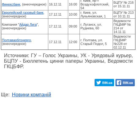
г. Киев, пр-т
БЦПУ № 216
Финексбанк
, (внеочередное)
16.12.11
16:00
Воздухофлотский,
от 15.11.11
54
Европейский газовый банк
,
г. Киев, ул.
БЦПУ № 213
17.12.11
10:00
(внеочередное)
Лукьяновская, 1
от 10.11.11
Ведомости
Компания "
Айдар Лига
",
г. Луганск, ул.
ГКЦБФР №
17.12.11
09:00
(внеочередное)
Руднева, 60
214 от
14.11.11
Ведомости
Полтаваоблэнерго
,
г. Полтава, ул.
ГКЦБФР
17.12.11
12:00
(внеочередное)
Старый Подол, 5
№228 от
02.12.11
Источники: ГУ – Голос Украины, УК - Урядовый курьер,
БЦПУ - Бюллетень цинни паперы Украины, Ведомости
ГКЦБФР.
Ще:
Новини компаній