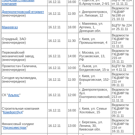
Городская страховая
г. Одесса, ул.
БЦПУ № 214
16.12.11
16:00
компания
Б.Арнаутская, 2-б/1
от 11.11.11
Ведомости
Днепропетровский втормет
г. Днепропетровск,
ГКЦБФР
16.12.11
11:00
(внеочередное)
ул. Липовая, 12
№198 от
21.10.11
г. Макеевка, ул.
БЦПУ № 224
Макеевгаз
16.12.11
16:00
Артема, 1,
от 25.11.11
Донецкая обл.
Ведомости
Отрадный, ЗАО
г. Киев, ул.
ГКЦБФР №
16.12.11
11:30
(внеочередное)
Промышленная, 4
213 от
11.11.11
Ведомости
Первомайский
г. Москва, ул.
ГКЦБФР №
механический завод,
16.12.11
14:00
Русаковская, 13,
215 от
(внеочередное)
РФ
15.11.11
Промпостач-Галичина,
г. Львов, ул.
БЦПУ № 209
16.12.11
10:00
(внеочередное)
Богдановская, 15-а
от 4.11.11
Ведомости
г. Киев, ул.
Сегодня мультимедиа,
ГКЦБФР №
16.12.11
11:00
Борщаговская, 152-
(внеочередное)
211 от
б
09.11.11
г. Днепропетровск,
Ведомости
бул.
ГКЦБФР №
СК "
Альянс
"
16.12.11
12:00
Екатеринославский,
213 от
2
11.11.11
Ведомости
Строительная компания
г. Киев, ул. Семьи
ГКЦБФР №
16.12.11
16:00
"
Комфортбуд
"
Хохловых, 15
211 от
09.11.11
Ведомости
г. Березань, ул.
Финансовый холдинг
ГКЦБФР №
16.12.11
13:00
Ленина, 30,
"
Укрэксимстрах
"
216 от
Киевская обл.
16.11.11