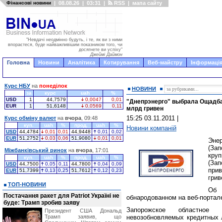
Фінансові новини
|
08.08.26
|
03:31
|
RSS
|
мапа сайту
"Невдачі неодмінно будуть, і те, як ви з ними
впораєтеся, буде найважливішим показником того, чи
досягнете ви успіху"
Джеймі Даймон
Головна
Новини
Аналітика
Котирування
Веб-майстру
Інформація
Курс НБУ
на
понеділок
НОВИНИ
за
курс
uah
%
USD
1
44,7579
0,0047
0,01
"Днепрэнерго" выбрала Ощадба
EUR
1
51,6148
0,0569
0,11
млрд гривен
15:25 03.11.2011
|
Курс обміну валют
на
вчора
, 09:48
куп.
uah
%
прод.
uah
%
Новини компаній
USD
44,4784
0,01
0,01
44,9448
0,01
0,02
EUR
51,2752
0,03
0,06
51,9080
0,01
0,01
Эне
(За
Міжбанківський ринок
на
вчора
, 17:01
кру
куп.
uah
%
прод.
uah
%
(За
USD
44,7500
0,05
0,11
44,7800
0,04
0,09
прив
EUR
51,7399
0,13
0,25
51,7612
0,12
0,23
грив
ТОП-НОВИНИ
Об 
Постачання ракет для Patriot Україні не
обнародованном на веб-портал
буде: Трамп зробив заяву
Запорожское областное
Президент США Дональд
Трамп заявив, що
невозобновляемых кредитных л