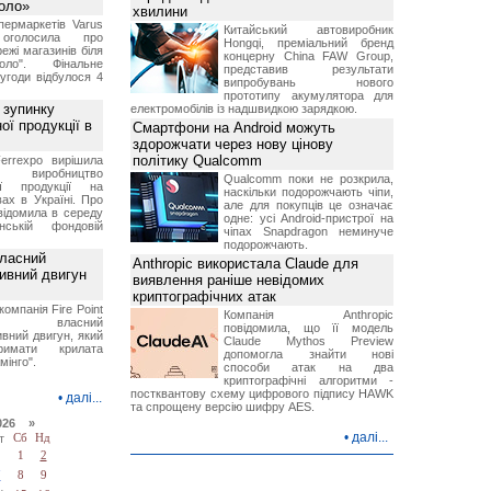
Коло»
хвилини
ермаркетів Varus
Китайський автовиробник
 оголосила про
Hongqi, преміальний бренд
ежі магазинів біля
концерну China FAW Group,
ло". Фінальне
представив результати
угоди відбулося 4
випробувань нового
прототипу акумулятора для
 зупинку
електромобілів із надшвидкою зарядкою.
ої продукції в
Смартфони на Android можуть
здорожчати через нову цінову
політику Qualcomm
errexpo вирішила
и виробництво
Qualcomm поки не розкрила,
ної продукції на
наскільки подорожчають чіпи,
ах в Україні. Про
але для покупців це означає
відомила в середу
одне: усі Android-пристрої на
ській фондовій
чіпах Snapdragon неминуче
подорожчають.
власний
Anthropic використала Claude для
тивний двигун
виявлення раніше невідомих
криптографічних атак
компанія Fire Point
Компанія Anthropic
ила власний
повідомила, що її модель
вний двигун, який
Claude Mythos Preview
имати крилата
допомогла знайти нові
мінго".
способи атак на два
криптографічні алгоритми -
постквантову схему цифрового підпису HAWK
•
далі...
та спрощену версію шифру AES.
026 »
•
далі...
т
Сб
Нд
1
2
7
8
9