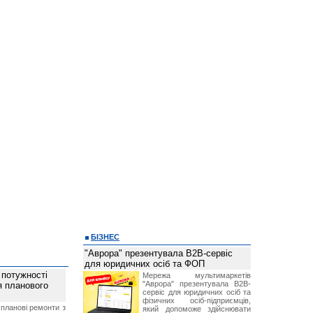
БІЗНЕС
"Аврора" презентувала B2B-сервіс
для юридичних осіб та ФОП
 потужності
Мережа мультимаркетів
"Аврора" презентувала B2B-
ля планового
сервіс для юридичних осіб та
фізичних осіб-підприємців,
планові ремонти з
який допоможе здійснювати