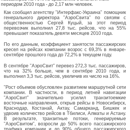
периодом 2010 года - до 2,17 млн человек.
Как сообщил агентству "Интерфакс-Украина" помощник
генерального директора "АэроСвита" по связям с
общественностью Сергей Куцый, за этот период
перевозчик выполнил 27,8 тыс. рейсов, что на 55%
превышает показатель девяти месяцев 2010 года.
По его данным, коэффициент занятости пассажирских
кресел на рейсах компании возрос с 69,3% в январе-
сентябре прошлого года до 72,2% в текущем году.
В сентябре "АэроСвит" перевез 272,3 тыс. пассажиров,
что на 32% больше, чем в сентябре 2010 года, и
выполнил 3,3 тыс. рейсов, увеличив их число на 16%.
"Рост объемов обусловлен развитием маршрутной сети
компании. В частности, в период летней навигации
"АэроСвит" значительно усилил транзитоемкие
восточные направления, открыв рейсы в Новосибирск,
Краснодар, Костанай, Актау, Самарканд, Бишкек и
удвоив количество рейсов в Тбилиси, Алматы и Астану.
В результате, транзитные потоки, генерируемые
"АэроСвитом", возросли до 50% всего пассажирского
трафика компании и до 90% общего пассажирского