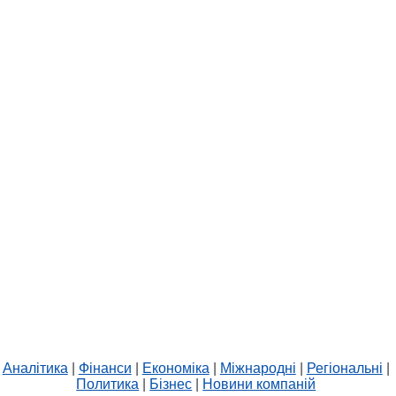
Аналітика
|
Фінанси
|
Економіка
|
Міжнародні
|
Регіональні
|
Политика
|
Бізнес
|
Новини компаній