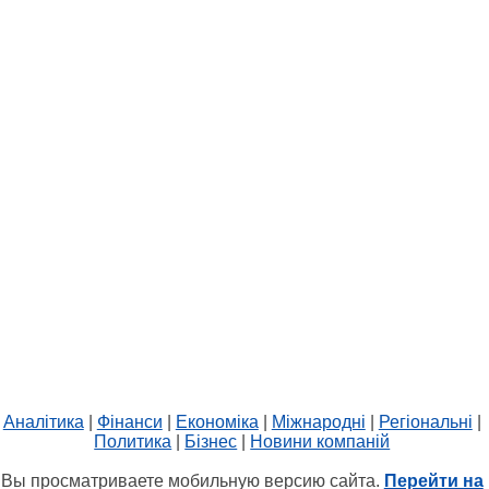
Аналітика
|
Фінанси
|
Економіка
|
Міжнародні
|
Регіональні
|
Политика
|
Бізнес
|
Новини компаній
Вы просматриваете мобильную версию сайта.
Перейти на