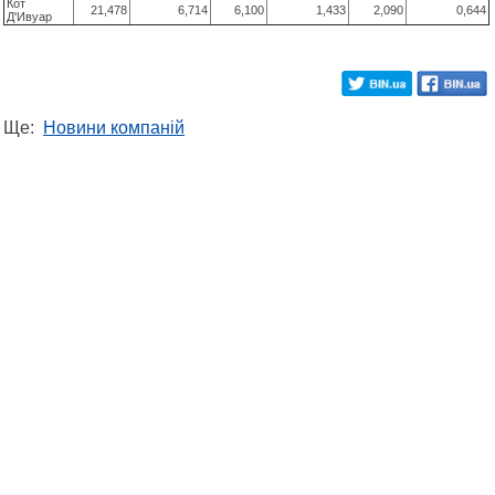
Кот
21,478
6,714
6,100
1,433
2,090
0,644
Д'Ивуар
Ще:
Новини компаній