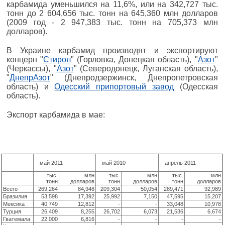
карбамида уменьшился на 11,6%, или на 342,727 тыс.
тонн до 2 604,656 тыс. тонн на 645,360 млн долларов
(2009 год - 2 947,383 тыс. тонн на 705,373 млн
долларов).
В Украине карбамид производят и экспортируют
концерн "
Стирол
" (Горловка, Донецкая область), "
Азот
"
(Черкассы), "
Азот
" (Северодонецк, Луганская область),
"
ДнепрАзот
" (Днепродзержинск, Днепропетровская
область) и
Одесский припортовый завод
(Одесская
область).
Экспорт карбамида в мае:
май 2011
май 2010
апрель 2011
тыс.
млн
тыс.
млн
тыс.
млн
тонн
долларов
тонн
долларов
тонн
долларов
Всего
269,264
84,948
209,304
50,054
289,471
92,989
Бразилия
53,598
17,392
25,992
7,150
47,595
15,207
Мексика
40,749
12,812
-
-
33,048
10,978
Турция
26,409
8,255
26,702
6,073
21,536
6,674
Гватемала
22,000
6,816
-
-
-
-