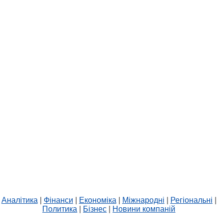
Аналітика
|
Фінанси
|
Економіка
|
Міжнародні
|
Регіональні
|
Политика
|
Бізнес
|
Новини компаній