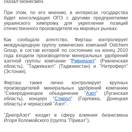
сказал бизнесмен.
При этом, по его мнению, в интересах государства
будет консолидация ОПЗ с другими предприятиями
украинского химпрома для укрепления позиций
отечественного производителя на мировых рынках.
Как сообщало агентство, Фирташ контролирует
международную группу химических компаний Ostchem
Group, в состав которой по состоянию на конец 2010
года входили производители минеральных удобрений
азотной группы компании "
Ривнеазот
" (Ривненская
область), "Таджиказот" (Таджикистан) и "Нитроферт"
(Эстония).
Фирташ также лично контролирует крупных
производителей минеральных удобрений компанию
"Северодонецкое объединение "
Азот
" (Луганская
область), концерн "
Стирол
" (Горловка, Донецкая
область) и черкасский "Азот".
"ДнепрАзот" входит в сферу влияния бизнесмена
Игоря Коломойского (группа "Приват").