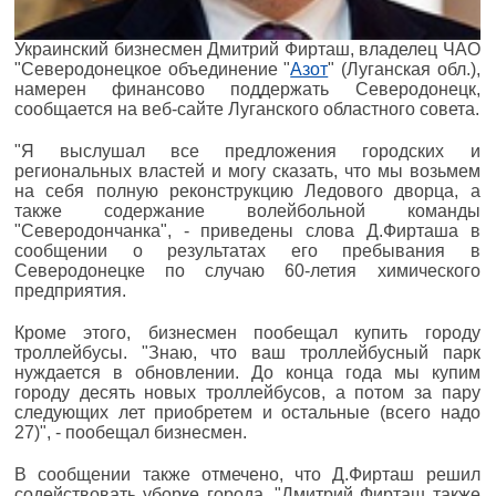
Украинский бизнесмен Дмитрий Фирташ, владелец ЧАО
"Северодонецкое объединение "
Азот
" (Луганская обл.),
намерен финансово поддержать Северодонецк,
сообщается на веб-сайте Луганского областного совета.
"Я выслушал все предложения городских и
региональных властей и могу сказать, что мы возьмем
на себя полную реконструкцию Ледового дворца, а
также содержание волейбольной команды
"Северодончанка", - приведены слова Д.Фирташа в
сообщении о результатах его пребывания в
Северодонецке по случаю 60-летия химического
предприятия.
Кроме этого, бизнесмен пообещал купить городу
троллейбусы. "Знаю, что ваш троллейбусный парк
нуждается в обновлении. До конца года мы купим
городу десять новых троллейбусов, а потом за пару
следующих лет приобретем и остальные (всего надо
27)", - пообещал бизнесмен.
В сообщении также отмечено, что Д.Фирташ решил
содействовать уборке города. "Дмитрий Фирташ также