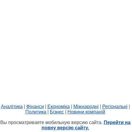
Аналітика
|
Фінанси
|
Економіка
|
Міжнародні
|
Регіональні
|
Политика
|
Бізнес
|
Новини компаній
Вы просматриваете мобильную версию сайта.
Перейти на
повну версію сайту.