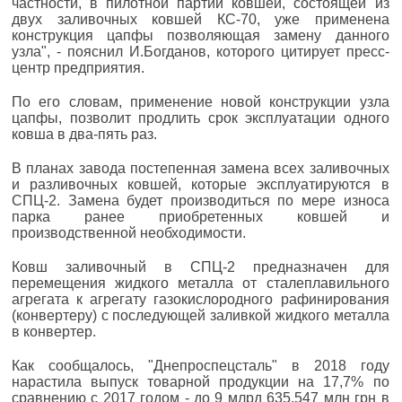
частности, в пилотной партии ковшей, состоящей из
двух заливочных ковшей КС-70, уже применена
конструкция цапфы позволяющая замену данного
узла", - пояснил И.Богданов, которого цитирует пресс-
центр предприятия.
По его словам, применение новой конструкции узла
цапфы, позволит продлить срок эксплуатации одного
ковша в два-пять раз.
В планах завода постепенная замена всех заливочных
и разливочных ковшей, которые эксплуатируются в
СПЦ-2. Замена будет производиться по мере износа
парка ранее приобретенных ковшей и
производственной необходимости.
Ковш заливочный в СПЦ-2 предназначен для
перемещения жидкого металла от сталеплавильного
агрегата к агрегату газокислородного рафинирования
(конвертеру) с последующей заливкой жидкого металла
в конвертер.
Как сообщалось, "Днепроспецсталь" в 2018 году
нарастила выпуск товарной продукции на 17,7% по
сравнению с 2017 годом - до 9 млрд 635,547 млн грн в