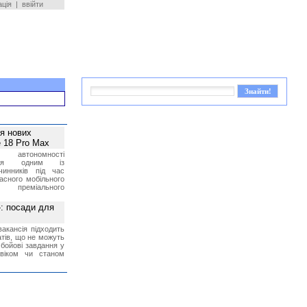
ація
|
ввійти
ея нових
 18 Pro Max
 автономності
ться одним із
чинників під час
асного мобільного
 преміального
»: посади для
акансія підходить
тів, що не можуть
бойові завдання у
 віком чи станом