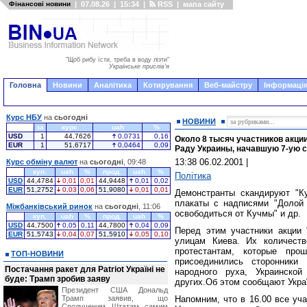
Фінансові новини
|
07.08.26
|
15:34
|
RSS
|
мапа сайту
"Щоб рибу їсти, треба в воду лізти"
Українське прислів'я
Головна
Новини
Аналітика
Котирування
Веб-майстру
Інформація
Курс НБУ
на
сьогодні
НОВИНИ
за
курс
uah
%
USD
1
44,7626
0,0731
0,16
Около 8 тысяч участников акци
EUR
1
51,6717
0,0464
0,09
Раду Украины, начавшую 7-ую 
13:38 06.02.2001
|
Курс обміну валют
на
сьогодні
, 09:48
куп.
uah
%
прод.
uah
%
Політика
USD
44,4784
0,01
0,01
44,9448
0,01
0,02
EUR
51,2752
0,03
0,06
51,9080
0,01
0,01
Демонстранты скандируют "Куч
плакаты с надписями "Долой 
Міжбанківський ринок
на
сьогодні
, 11:06
освободиться от Кучмы" и др.
куп.
uah
%
прод.
uah
%
USD
44,7500
0,05
0,11
44,7800
0,04
0,09
Перед этим участники акции
EUR
51,5743
0,04
0,07
51,5910
0,05
0,10
улицам Киева. Их количеств
протестантам, которые пр
ТОП-НОВИНИ
присоединились сторонники 
Постачання ракет для Patriot Україні не
народного руха, Украинской
буде: Трамп зробив заяву
других.Об этом сообщают Украї
Президент США Дональд
Трамп заявив, що
Напомним, что в 16.00 все уч
Сполученим Штатам самим