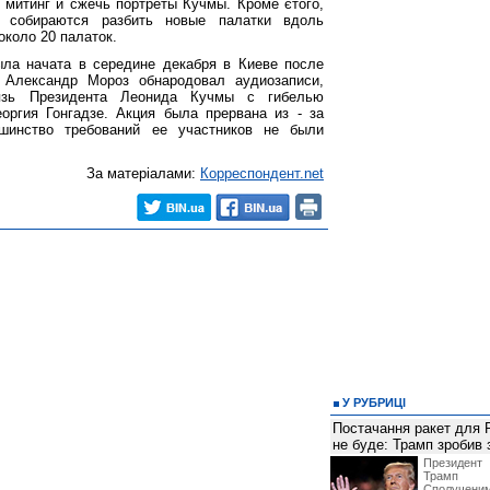
 митинг и сжечь портреты Кучмы. Кроме єтого,
е собираются разбить новые палатки вдоль
около 20 палаток.
ыла начата в середине декабря в Киеве после
в Александр Мороз обнародовал аудиозаписи,
вязь Президента Леонида Кучмы с гибелью
оргия Гонгадзе. Акция была прервана из - за
ьшинство требований ее участников не были
За матеріалами:
Корреспондент.net
У РУБРИЦІ
Постачання ракет для Pa
не буде: Трамп зробив 
Президен
Трамп 
Сполучени