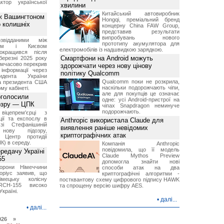
ктор української
хвилини
Китайський автовиробник
ж Вашингтоном
Hongqi, преміальний бренд
о колишніх
концерну China FAW Group,
представив результати
випробувань нового
звідданими між
прототипу акумулятора для
оном і Києвом
електромобілів із надшвидкою зарядкою.
окращився після
Смартфони на Android можуть
березні 2025 року
имчасово перекрив
здорожчати через нову цінову
інформації через
політику Qualcomm
идента України
Qualcomm поки не розкрила,
а президента США
наскільки подорожчають чіпи,
у кабінеті.
але для покупців це означає
оголосили
одне: усі Android-пристрої на
дозру — ЦПК
чіпах Snapdragon неминуче
подорожчають.
віцепрем'єрці з
ції та експослу в
Anthropic використала Claude для
і Стефанішиній
виявлення раніше невідомих
нову підозру,
криптографічних атак
є Центр протидії
ПК) в середу.
Компанія Anthropic
повідомила, що її модель
ередачу Україні
Claude Mythos Preview
55
допомогла знайти нові
борони Німеччини
способи атак на два
оріус заявив, що
криптографічні алгоритми -
імецьку колісну
постквантову схему цифрового підпису HAWK
RCH-155 високо
та спрощену версію шифру AES.
Україні.
•
далі...
•
далі...
026 »