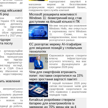
корпоративні закупівлі в
перехоплювачі до
магазинах мережі за безготівковим
ot.
розрахунком через корпоративний баланс,
лрд військової
повідомила пресслужба компанії.
6 році
Microsoft розширила можливості
Windows 11: біометричний вхід став
-члени НАТО
Україні €70 млрд
доступним на більшій кількості ПК
кову допомогу,
Ми вже писали про оновлення
я та підготовку
Windows Hello, яке очікується
х у 2026 році.
в серпневому патчі Windows
й обсяг підтримки
11. Схоже, за
ти й у 2027 році.
повідомленнями, воно почало
підозри
розгортатися раніше.
 та послу
ЄС розгортає мережу AI-гігафабрик
для зміцнення позицій у глобальних
е антикорупційне
технологіях
Спеціалізована
Єврокомісія прагне створити
ійна прокуратура
власну інфраструктуру
ли про підозру
штучного інтелекту, яка має
 віцепрем'єр-
почати функціонувати до
міністерці юстиції,
середини 2028 року
їни в США Ользі
му збагаченні на
Чіпи для смартфонів втрачають
 недостовірному
попит: поставки скоротилися на 15%
через зростання вартості пам’яті
вить мовлення
У першій половині 2026 року
світові постачання чипів для
о американського
смартфонів скоротилися на
ення, «Голосу
15% порівняно з аналогічним
ухвалило рішення
періодом торік.
влення мовлення
Китайські розробники створили
ькою мовою та
батарею для електромобілів із
ння частини
редакції до роботи,
зарядкою до 70% менш ніж за 4