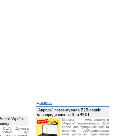
БІЗНЕС
"Аврора" презентувала B2B-сервіс
для юридичних осіб та ФОП
triot Україні
Мережа мультимаркетів
заяву
"Аврора" презентувала B2B-
сервіс для юридичних осіб та
т США Дональд
фізичних осіб-підприємців,
заявив, що
який допоможе здійснювати
м Штатам самим