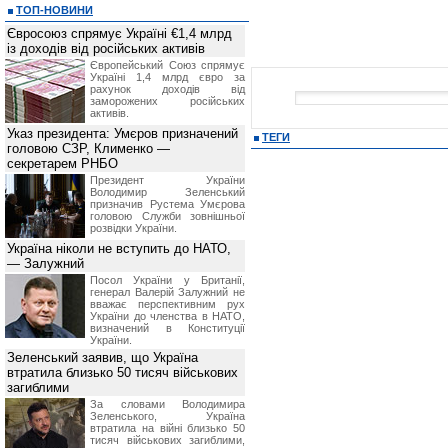
ТОП-НОВИНИ
Євросоюз спрямує Україні €1,4 млрд
із доходів від російських активів
Європейський Союз спрямує
Україні 1,4 млрд євро за
рахунок доходів від
заморожених російських
активів.
Указ президента: Умєров призначений
ТЕГИ
головою СЗР, Клименко —
секретарем РНБО
Президент України
Володимир Зеленський
призначив Pустема Умєрова
головою Служби зовнішньої
розвідки України.
Україна ніколи не вступить до НАТО,
— Залужний
Посол України у Британії,
генерал Валерій Залужний не
вважає перспективним рух
України до членства в НАТО,
визначений в Конституції
України.
Зеленський заявив, що Україна
втратила близько 50 тисяч військових
загиблими
За словами Володимира
Зеленського, Україна
втратила на війні близько 50
тисяч військових загиблими,