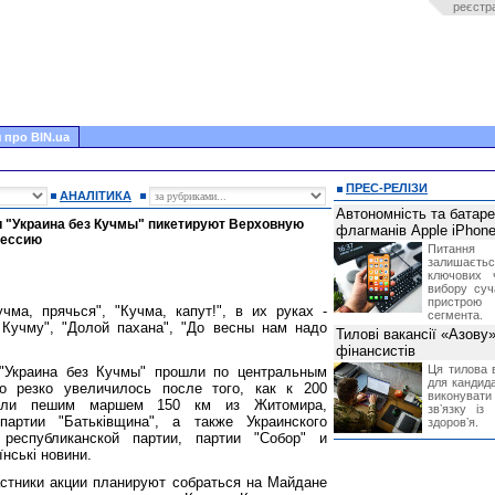
реєстр
 про BIN.ua
ПРЕС-РЕЛІЗИ
АНАЛІТИКА
Автономність та батар
и "Украина без Кучмы" пикетируют Верховную
флагманів Apple iPhone
сессию
Питання
залишає
ключових 
вибору суч
пристрою
ма, прячься", "Кучма, капут!", в их руках -
сегмента.
Кучму", "Долой пахана", "До весны нам надо
Тилові вакансії «Азову
фінансистів
Ця тилова в
 "Украина без Кучмы" прошли по центральным
для кандида
о резко увеличилось после того, как к 200
виконувати 
ошли пешим маршем 150 км из Житомира,
звʼязку із
партии "Батьківщина", а также Украинского
здоровʼя.
 республиканской партии, партии "Собор" и
нські новини.
астники акции планируют собраться на Майдане