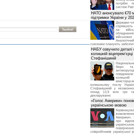
потрібні 
систем Patri
НАТО анонсувало €70 м
підтримки України у 202
Держави
спрямують 
на війсь
обладнанн
військови
Аналогічни
союзники планують забезпечи
НАБУ озвучило деталі 
колишній віцепрем’єрці
Стефанішиній
Національн
бюро та 
антикорупц
повідоми
колишній
міністерці-
колишньому послу Укра
Стефанішиній у незаконно
понад 13,9 млн грн та
декларуванні.
«Голос Америки» поно
українською мовою
Керівництв
іномовл
Америки», 
про відно
українс
поверне
співробітників української 