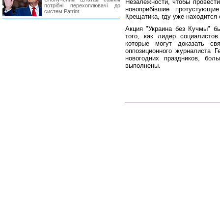
Незалежности, чтобы провести
потрібні перехоплювачі до
новоприбівшие протустующи
систем Patriot.
Крещатика, гду уже находится 
Акция "Украина без Кучмы" б
того, как лидер социалисто
которые могут доказать с
оппозиционного журналиста Ге
новогодних праздников, бол
выполнены.