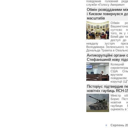
повідомив головний реда
служби «Голосу Америки»
Обмін розвідданими мі
і Києвом повернувся д
масштабів
Обмін ро
Вашингт
суттєво п
того, як у 
Білий дім т
доступ до 
невдалу зустріч през
Володимира Зеленського т
Дональда Трампа в Овальном
Антикорупційні органи 
Стефанішиній нову пі
Колишній 
євроінтегра
США Ольз
вручили 
повідомля
корупції (Ц
Пісторіус підтвердив п
новітніх гаубиць RCH-1
Міністр о
Борис Піст
новітня н
гаубицю 
оцінюють в 
«
Серпень 2